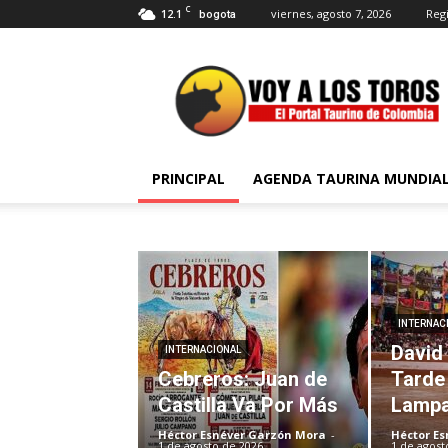
C
12.1
viernes, agosto 7, 2026
Regi
bogota
Voy
a
Los
Toros
PRINCIPAL
AGENDA TAURINA MUNDIA
INTERNAC
David
INTERNACIONAL
Cebreros: Juan de
Tarde 
Castilla Va Por Más
Lamp
Héctor Esnéver Garzón Mora
-
Héctor E
1 de agosto de 2026
1 de agost