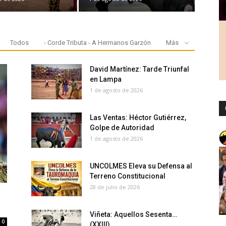
Todos
- Corde Tributa - A Hermanos Garzón
Más
David Martínez: Tarde Triunfal
en Lampa
1 de agosto de 2026
Las Ventas: Héctor Gutiérrez,
Golpe de Autoridad
1 de agosto de 2026
UNCOLMES Eleva su Defensa al
Terreno Constitucional
28 de julio de 2026
Viñeta: Aquellos Sesenta…
0
(XXIII)