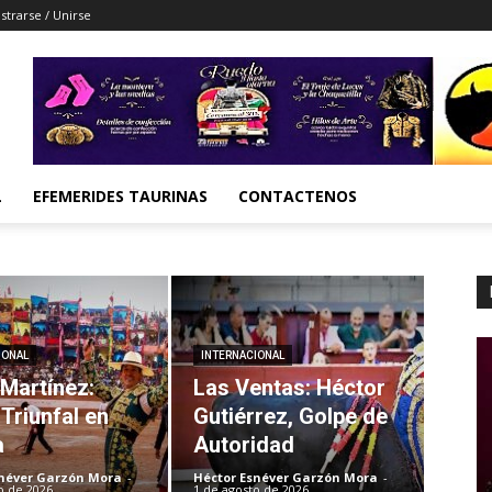
strarse / Unirse
L
EFEMERIDES TAURINAS
CONTACTENOS
IONAL
INTERNACIONAL
 Martínez:
Las Ventas: Héctor
Triunfal en
Gutiérrez, Golpe de
a
Autoridad
snéver Garzón Mora
-
Héctor Esnéver Garzón Mora
-
o de 2026
1 de agosto de 2026