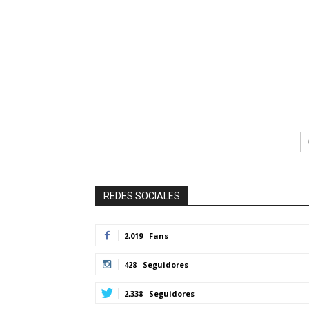
REDES SOCIALES
2,019
Fans
428
Seguidores
2,338
Seguidores