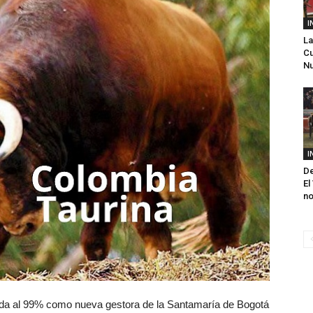
I
La
Cu
Nu
I
De
El
no
ada al 99% como nueva gestora de la Santamaría de Bogotá