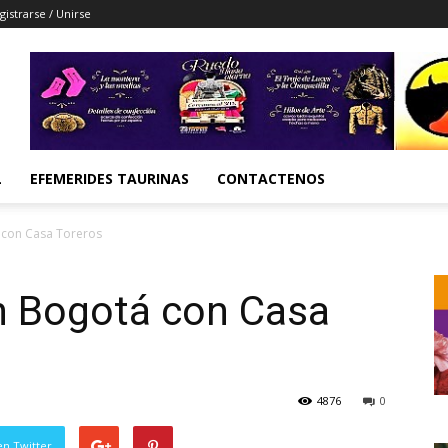
gistrarse / Unirse
L
EFEMERIDES TAURINAS
CONTACTENOS
con Casa Toreros
 Bogotá con Casa
4876
0
en Twitter