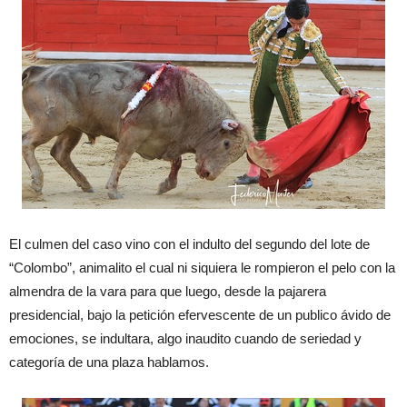
E
l
culmen
del
caso
vino
con
el
indulto
del
segundo del
lote de
“
Colombo
”
, animalito
el cual
ni
siquiera
le rompieron
el pelo
con la
almendra
de
la
vara
para que
luego
,
des
de la pajarera
presidenci
al
, bajo la
petición
eferve
s
ce
nte de un
publico
ávido
de
emociones
, se
indulta
ra
,
algo inaudito
cuando
de serie
dad
y
categoría
de
una
plaza hablamos
.