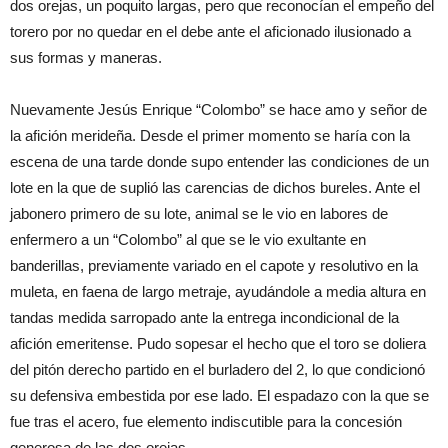
dos orejas
,
un poquito
largas
, pero
que
reconocían
el
empeño del
torero por no
quedar
en el
debe
ante
el
aficionado il
usi
onado
a
su
s for
mas
y maneras
.
N
ueva
mente
Jesús
E
nrique
“
Colo
mbo
”
se h
ace
a
mo
y señor de
la
afición
merideña
.
D
esde
el
primer
mo
mento
se
haría
con la
escena
de una
tarde
donde
supo entender las
condiciones
de un
lote
en la que
de
suplió
las carencias
de
di
chos
bureles
.
A
nte
el
jabonero
primero de su lote
,
anim
al
se le vio en labores
de
enfermero
a un
“
Colo
mbo
”
al que se le vio
exultant
e
en
banderill
as
,
pre
v
iamente
variado
en
el capote
y
resolut
ivo en
la
mu
le
ta,
en faena
de
largo metraje
,
ayudándole
a media altura
en
ta
ndas
medida s
arropado
ante la
entrega
incondicional de
la
afición
eme
ritense
.
P
udo
sopesar
el
he
cho que el toro se do
l
iera
del
pitón
derecho
partido en el bu
rlade
ro d
el 2
,
lo qu
e c
ondicionó
s
u
defensi
va embest
ida
por ese lado
.
E
l
espadazo
c
on la que se
f
ue
tras el acero
, fue elemento
indiscut
ible
para la
concesión
generos
a
de las dos orejas
.