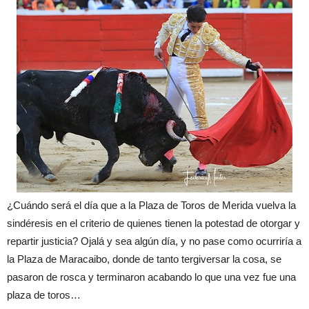
¿Cuándo
será
el
día
que a la Plaza de To
ros
de Mer
ida
vuelva
la
sindéresis
en el
criterio
de quienes
tiene
n
la potestad
de
otorgar
y
repartir
justicia
?
Ojalá
y sea
algún
día
,
y no pase como
ocurriría
a
la Plaza de Maraca
ibo,
do
nde
de tanto
tergiversar
la co
sa,
se
pa
saron
de ros
ca y terminaron
aca
bando
l
o que una
vez
fue una
plaza
de to
ros
…