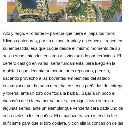
A
lt
o
y largo
,
«Foraste
ro
»
parecía
que
fuera el papa
los toros
lidiados
anteriores
,
por su
alzada
,
trapío
y en especia
l
tra
nco
en
su
e
mbestida
,
esa que
Luque
desde el mismo momento de su
salida
supo
ente
nder
, en largo
y florido
saludo por
verónicas
.
E
l
certero
castigo en
vara
s,
ser
ía
fundame
ntal
para
luego
en la
mu
leta
Lu
que
dec
an
tarse por un toreo
reposado
,
preciso
,
saca
ndo
provecho
a las
boyantes
embestidas
del
astado
colombiano
, por la
mano
derecha
e
n series
preñadas de
entrega
y
torería
, ante un
toro
con
“
toda la
b
arba
”
.
B
ajaría
un poco el
diapasón
de la faena por naturales,
pero
igual
tuvo
su miga
algunas series
,
ante un ejemplar
que
vendería
cara
cada un
o
de
sus
e
nvites a los enga
ños
.
E
l
e
spadazo
trasero
y tend
ido
fue
su
fic
iente
para q
ue el toro
doblara
, y co
n ella la
concesión
de las