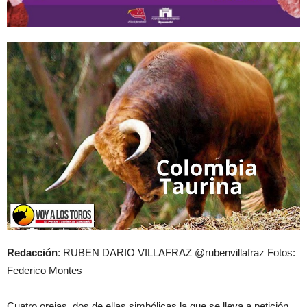
Redacción
: RUBEN
DARIO VILLAFRAZ
@ru
benvillafraz
F
ot
o
s
:
F
ederico
Montes
C
uatro
orejas
,
dos de ellas
simbólicas
la que se lleva
a
petición