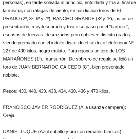
personas
)
,
en ta
rde
soleada al principio
,
entoldada
y
fría
al final de
la misma
, con
ráfagas
de vien
t
o
,
se
han lidiado
toros de
EL
PRADO
(
2
º
, 3
º
,
6
º
y 7
º
)
,
RANC
HO GRAN
DE
(
3
º
y 4
º
)
, justos de
presentación
,
muy
descarado
y tosco
su pa
so por el
“
barbero
”
,
escasos
de fuerzas
,
desrazados
pero
nobles
en distinto
grados
,
siendo
premiado con
el
in
dulto
discutido
el sexto
, «
Teleférico
» N
º
227 de 430
kilos
, negro mulato
.
P
ara
rejones un
toro
de
LOS
MARAÑONES
(1
º
)
,
mansurr
ón
.
D
e
sobrero de regalo se
lidi
ó un
toro de
JUAN
BERNARDO
CAICEDO
(8
º
)
, bien presentad
o
,
noblote
.
P
es
os
:
430, 440, 439, 438, 434, 430, 436
y
470
kilos
.
FRANCI
SCO
JAVIER
RODRÍGUEZ
(
A la usanza
campera
):
Oreja
.
DANIEL L
UQ
UE
(
Azul
cobalto
y
oro
con
remates
blancos
)
: