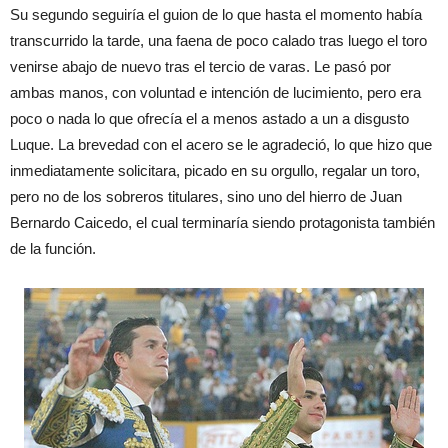
S
u
segundo
seguiría
el guion
de lo que
hasta el momento
había
trans
currido
la ta
rde,
una
faena
de poco
calad
o tras
lue
go
el
toro
venirse
abajo
de
nuevo
tras el tercio
de varas.
L
e
pas
ó por
amb
as manos
,
con
voluntad
e
intención
de lucimiento
,
pero
era
poco
o
nada
lo que
ofrecía
el
a menos
astado
a un
a disgusto
L
uque
.
L
a
breveda
d
con el acero
s
e
le agradeci
ó,
lo que
hizo que
inmedi
atamente
sol
ici
tara
, picado en
su orgullo
,
regalar
un toro,
pero no
de los
sobreros
t
itulares
, sino uno del
hierro
de Juan
Bernardo
Caicedo
, el cual
terminaría
siendo
protagonista
también
de la
función
.