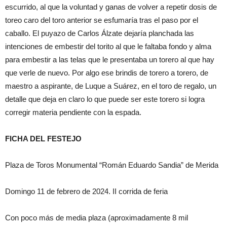
escurr
ido
, al que
la voluntad
y gana
s de
vol
v
er a repetir
dosis
de
toreo
caro del
toro
a
nterior
se
esfumaría
tras
el paso
por el
caballo
.
El
p
uyazo
de
Carlos
Álzate
dejaría
p
l
anchad
a las
inte
nciones de embestir
de
l
tori
to
al que
le
faltaba
f
on
do
y alma
para
embestir
a las telas que le pr
esentaba
un torero
al que
hay
q
ue verle de nuevo
.
P
or
al
go
ese brind
is de to
rero a torero,
de
maestr
o a
aspirant
e
,
de Luque
a
Suárez
,
en el t
oro de regalo
, un
detall
e
que deja
en claro lo que pue
de
ser este torero
si
logra
corregi
r
materia
pendiente con la espada
.
F
ICHA
DEL FEST
EJ
O
Plaza de
Toros
M
onume
ntal
“
Román
Eduardo
Sandia
”
de Merida
D
omingo
11
de
febrer
o
de 202
4.
I
I
corrida de
feria
C
on
poco
más de
media plaza
(
aproximadamente
8
mil