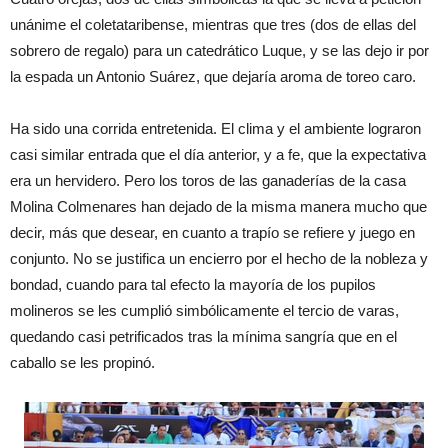
unánime
el coleta
tarib
ense, mientras que
tres
(dos d
e ellas
de
l
sobrero
de regalo)
para un
catedrático
L
u
que,
y se las
dejo
ir
por
la espada un
Antonio
Su
áre
z, que
dejaría
aroma
de toreo caro
.
H
a
sido
una corrida
entretenida
.
E
l
clima
y el am
biente
logra
ron
casi si
milar
entra
da q
ue el
día
anterior
,
y a fe
, que
la expect
at
iva
e
ra
un hervidero
.
P
ero
los toros
de
las
ganaderías
de la
ca
sa
M
olina
Colmen
ares
han
dejado
de la misma
manera
mucho
que
decir
, m
ás que dese
ar
, en cuant
o a
trapío
se refiere
y juego en
conjunto
.
N
o
se justifica
un
enci
erro
por el
hecho
de
la no
bleza
y
bondad
, cuando
para tal efecto
la
mayoría
de
los pupilos
molineros
se le
s cum
pli
ó
simbólicamente
el
tercio de
varas,
quedando
casi
petrificados
tras
la
mínima
sangría
que
en el
caballo
se les
pro
pin
ó
.