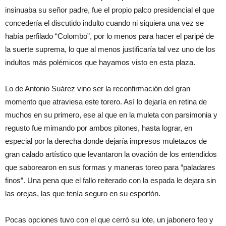
in
si
nu
aba
su
señor
padre
,
fue el
propio
palco
pre
si
dencial
el que
concedería
el
discuti
do
indulto
cuando
ni
siquiera
una
vez
se
había
perfilado
“
Colo
mbo
”
,
por lo menos
para
hacer el
paripé
de
la suerte
suprema
,
l
o que
al menos
justificaría
tal vez uno d
e los
in
du
ltos
m
ás
polémicos
que
hayamos
visto
en esta plaza
.
L
o
d
e
A
nt
oni
o
Su
áre
z v
ino ser la
reconfirmación
del
gran
momento
que
atraviesa
este
torero
.
Así
lo
dejaría
en
retina de
muchos
en su primero
,
ese
al que
en la mu
leta con
par
sim
onia
y
reg
usto
fue
mimando por ambos pit
ones,
hasta lograr
, en
especial por la derecha
donde
dejaría
impresos
m
uletazos
de
gran
calado
artístico
que
levantaron
la
ovación
de los entendidos
que saborearon en
sus formas y maneras
toreo
para
“
pa
ladares
finos
”
.
U
na
pena que
el fallo
reiterado
con la espada
le
deja
ra
sin
las o
rejas
, las que
tenía
se
guro
en su
esportón
.
P
ocas
opcio
nes
tuvo con el
que
cerr
ó su lote
,
un
jab
o
nero
feo
y