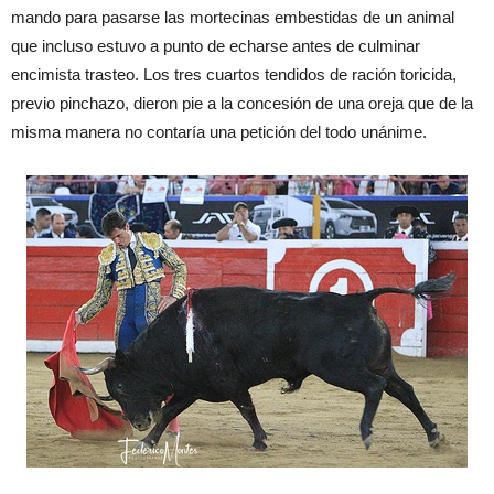
mando
para pasa
rse las morteci
nas embestidas de un
animal
que
in
c
l
uso
estuvo
a punto de echarse
antes d
e culminar
encimista
traste
o.
L
os
tres cua
rtos
ten
didos
de
ración
toricida
,
previ
o
pi
n
chazo
,
dieron
p
ie a la
concesión
de una
oreja
que
de la
misma
ma
nera
no
contaría
una
petición
del todo
unánime
.