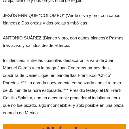
O
reja,
silencio
y dos orejas
en el de regalo
.
JESÚS
ENR
IQUE
“
COLOMBO
”
(
V
erde oli
va
y oro
,
con
cabos
blancos
)
:
Dos orejas
y dos orejas
simbólicas
.
ANTONIO
SU
ÁREZ
(
Blanco y
oro
,
con
cabos
blancos
)
:
Palmas
tras avis
o
y saludos desde
el ter
c
io
.
Incidencias
:
Entre las
cuadril
las
destacar
o
n
la
vara
de
Juan
Manuel
García
y en
la b
re
ga
Jua
n Contreras
ambos
de la
cu
adril
la de
Daniel Liq
ue
,
en
bander
illas
Francisco
“
Chico
”
Pare
des
.
*** La corr
ida
nuevamente
comenzaría
con el
retraso
de
35
min
de la hora
estipula
da
.
*** Pre
sidi
ó
festejo
el
Dr
. Fran
k
Castillo
Salazar
,
con
un cens
urable proce
der al in
dul
tar un toro
que
no
fue picad
o
, algo inconcebible
,
y so
lo posible
en una
plaza
como la de Merida
.