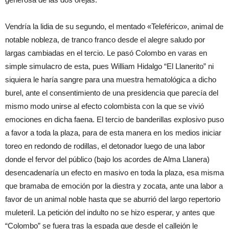
V
endría
la lidia de
s
u seg
un
do
, el
mentado
«
Teleférico
»,
animal
de
notable
n
obleza
,
de tranco
franco
des
de
el
al
e
gre
sal
udo por
larga
s
cambiadas
en el tercio
.
Le
pas
ó
Colombo
en varas
en
simple
simu
lacro
de esta
, pues
William
Hi
dalgo
“
El
Llaneri
to
”
ni
si
quiera
le
haría
sangre para una
m
uestra
hematológica
a dicho
b
urel,
ante
el consentimiento de
una presi
dencia
que
parecía
del
mismo modo
unirse
al
efecto
colombista con
la que se
vivió
emo
ciones
en
dic
ha
faena
.
E
l
te
rcio de ba
n
derillas
exp
l
o
sivo
puso
a favor
a toda la plaza,
para de esta
manera
en los medios
iniciar
toreo en
redondo
de rodillas
,
el
detonador
luego
de una
labor
donde
el
ferv
or
de
l
público
(bajo los ac
ordes de
Alma L
l
anera
)
desencadenaría
un efe
cto en
masi
vo
en toda
la pl
aza,
es
a mism
a
que
bramaba
de
emoción
po
r la diestra
y zoca
ta
, ante un
a
labo
r
a
favor
de un
animal
noble
hast
a que se
aburri
ó
de
l
la
rgo repertorio
muleteril
.
L
a
petición
de
l in
du
lto
no se hizo
esperar
, y antes
que
“
Colo
mbo
”
se fuera
tras la espada que
desde el
callejón
le