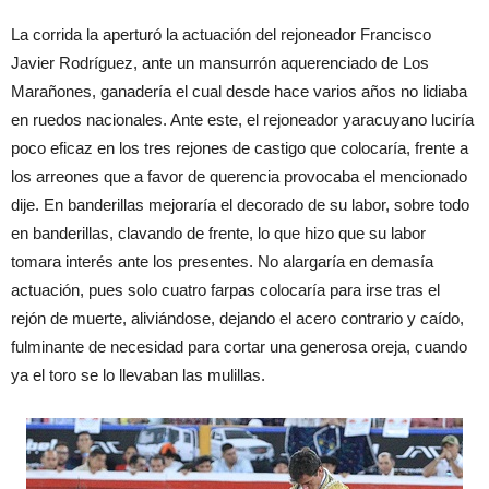
L
a
corri
da
la
apertur
ó
la
actuación
del rejoneador
F
ra
nc
isco
Javier
Rodríguez
,
ante
un
mansurrón
aquerenciado
de
Los
Maraño
nes,
ganadería
el cual
desde
hace varios añ
os
no lidiaba
en ruedos
nacionales
.
A
nte este
,
el
rejo
neador
yaracuy
ano
luciría
p
oco
ef
icaz
en
los
tres
rejones de
cast
igo
que
colocaría
,
frente
a
los arreones
que
a
favor
de querencia
prov
ocaba
el
mencionado
dije
.
E
n
banderillas
mejoraría
el decorado de su
labor,
so
bre todo
en
banderillas
, clavando de frente
,
lo que
h
izo que su labor
toma
ra
interés
ante l
os
pr
esentes
.
N
o
alargaría
en
demasía
actuació
n
, pues
solo
cua
tro
farpas
colocaría
p
ara irse
tras el
rejón
de
muerte
,
aliviándose
,
de
jando
el acero
contrario
y
caído
,
fulminante
de ne
cesidad
para cortar
una generosa
oreja
, cuando
ya el
to
ro se l
o llevaban las
mulillas
.