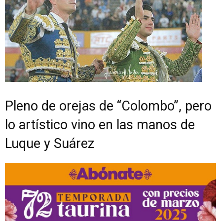
P
leno de orejas de
“
Colo
mbo
”
, pero
lo artístico
vino
en las manos de
Luque
y Suárez