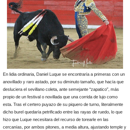
E
n
lidia ordinaria
,
Daniel Lu
que se
encontraría
a prime
ras con
un
an
ovillado
y
raro
astado,
por su
d
i
min
uto
ta
maño,
que
hacía
que
desl
uciera
el sevillano
coleta,
ante semejante
“
zapatico
”
, más
propio de un
festival
o
novillada
que una
corrida de lujo como
esta
.
T
ras
el certero
puyazo de
su piquero de turno
,
lite
ralmente
dicho
burel
quedaría
petrificado
en
tre las rayas de ruedo,
lo que
hiz
o que
L
uque
necesitara
del recurso de
tor
earle en
las
cercanías
,
por ambos
pit
ones
,
a media altura
,
a
justando
temple
y