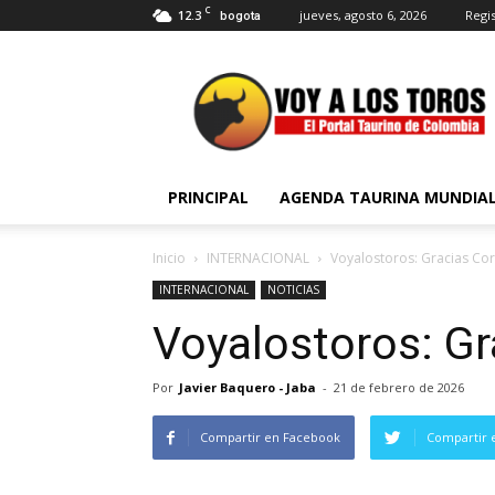
C
12.3
jueves, agosto 6, 2026
Regis
bogota
Voy
a
Los
Toros
PRINCIPAL
AGENDA TAURINA MUNDIA
Inicio
INTERNACIONAL
Voyalostoros: Gracias Co
INTERNACIONAL
NOTICIAS
Voyalostoros: G
Por
Javier Baquero - Jaba
-
21 de febrero de 2026
Compartir en Facebook
Compartir 