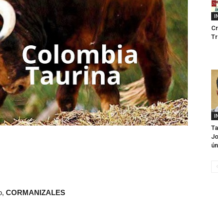
I
Cr
Tr
I
Ta
Jo
ún
o,
CORMANIZALES