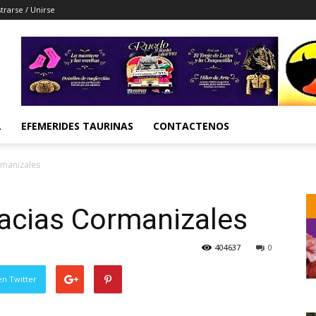
trarse / Unirse
L
EFEMERIDES TAURINAS
CONTACTENOS
rmanizales
racias Cormanizales
404637
0
en Twitter