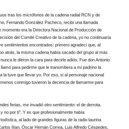
uos tras los micrófonos de la cadena radial RCN y de
rino, Fernando González Pacheco, recibí una llamada
e momento era la Directora Nacional de Producción de
cisión del Comité Creativo de la cadena, yo no continuaría
ve sentimientos encontrados: primero agradecí que, al
o atrás, la misma cadena había sacado del grupo al más
unca le dieron la cara para decirle adiós. Fue don Antonio
llamó para pedirme que le transmitiera a mi padrino la
la tuve que llevar yo. Por eso, si al personaje nacional
 al menos conmigo tuvieron la decencia de llamarme para
des ferias, me invadió otro sentimiento: el de derrota.
 no por ti”. Y es que profesionalmente había
dística, al lado de grandes figuras de la radio taurina
arlos Ilían, Óscar Hernán Correa, Luis Alfredo Céspedes,