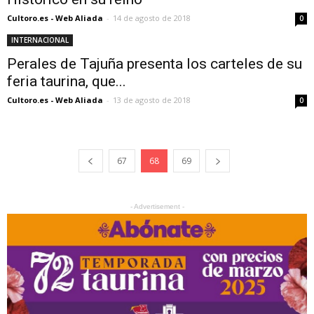
Cultoro.es - Web Aliada
-
14 de agosto de 2018
0
INTERNACIONAL
Perales de Tajuña presenta los carteles de su
feria taurina, que...
Cultoro.es - Web Aliada
-
13 de agosto de 2018
0
67
68
69
- Advertisement -