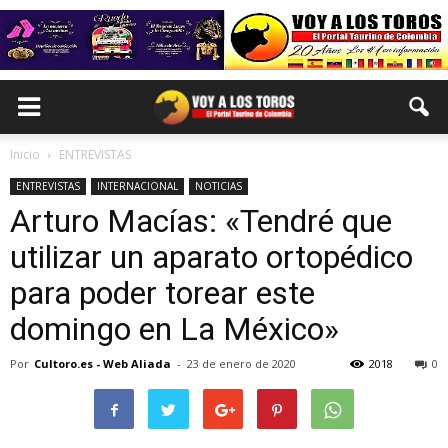
Inicio
ENTREVISTAS
ENTREVISTAS
INTERNACIONAL
NOTICIAS
Arturo Macías: «Tendré que
utilizar un aparato ortopédico
para poder torear este
domingo en La México»
Por
Cultoro.es - Web Aliada
-
23 de enero de 2020
2018
0