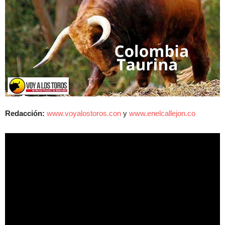
Redacción:
www.voyalostoros.con
y
www.enelcallejon.co