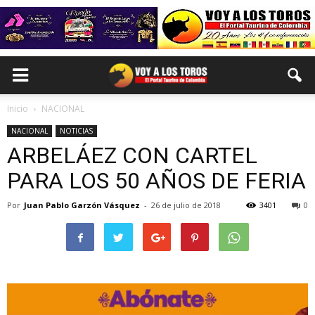
Inicio
NACIONAL
NACIONAL
NOTICIAS
ARBELÁEZ CON CARTEL
PARA LOS 50 AÑOS DE FERIA
Por
Juan Pablo Garzón Vásquez
-
26 de julio de 2018
3401
0