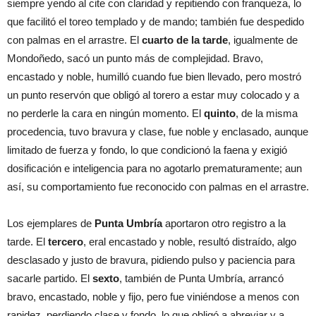
siempre yendo al cite con claridad y repitiendo con franqueza, lo
que facilitó el toreo templado y de mando; también fue despedido
con palmas en el arrastre. El
cuarto de la tarde
, igualmente de
Mondoñedo, sacó un punto más de complejidad. Bravo,
encastado y noble, humilló cuando fue bien llevado, pero mostró
un punto reservón que obligó al torero a estar muy colocado y a
no perderle la cara en ningún momento. El
quinto
, de la misma
procedencia, tuvo bravura y clase, fue noble y enclasado, aunque
limitado de fuerza y fondo, lo que condicionó la faena y exigió
dosificación e inteligencia para no agotarlo prematuramente; aun
así, su comportamiento fue reconocido con palmas en el arrastre.
Los ejemplares de
Punta Umbría
aportaron otro registro a la
tarde. El
tercero
, eral encastado y noble, resultó distraído, algo
desclasado y justo de bravura, pidiendo pulso y paciencia para
sacarle partido. El
sexto
, también de Punta Umbría, arrancó
bravo, encastado, noble y fijo, pero fue viniéndose a menos con
rapidez, perdiendo clase y fondo, lo que obligó a abreviar y a