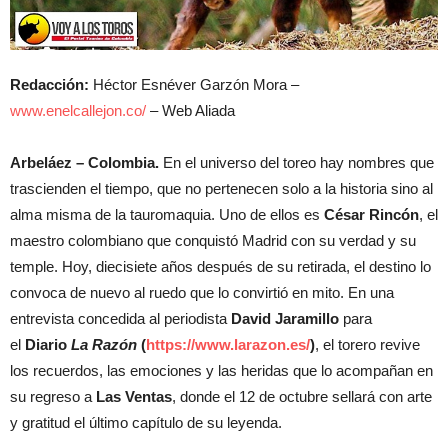
Redacción:
Héctor Esnéver Garzón Mora –
www.enelcallejon.co/
– Web Aliada
Arbeláez – Colombia.
En el universo del toreo hay nombres que
trascienden el tiempo, que no pertenecen solo a la historia sino al
alma misma de la tauromaquia. Uno de ellos es
César Rincón
, el
maestro colombiano que conquistó Madrid con su verdad y su
temple. Hoy, diecisiete años después de su retirada, el destino lo
convoca de nuevo al ruedo que lo convirtió en mito. En una
entrevista concedida al periodista
David Jaramillo
para
el
Diario
La Razón
(
https://www.larazon.es/
)
, el torero revive
los recuerdos, las emociones y las heridas que lo acompañan en
su regreso a
Las Ventas
, donde el 12 de octubre sellará con arte
y gratitud el último capítulo de su leyenda.