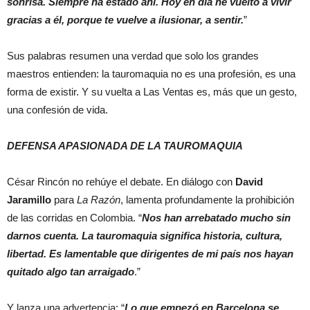
sonrisa. Siempre ha estado ahí. Hoy en día he vuelto a vivir
gracias a él, porque te vuelve a ilusionar, a sentir.
”
Sus palabras resumen una verdad que solo los grandes
maestros entienden: la tauromaquia no es una profesión, es una
forma de existir. Y su vuelta a Las Ventas es, más que un gesto,
una confesión de vida.
DEFENSA APASIONADA DE LA TAUROMAQUIA
César Rincón no rehúye el debate. En diálogo con
David
Jaramillo
para
La Razón
, lamenta profundamente la prohibición
de las corridas en Colombia. “
Nos han arrebatado mucho sin
darnos cuenta. La tauromaquia significa historia, cultura,
libertad. Es lamentable que dirigentes de mi país nos hayan
quitado algo tan arraigado
.”
Y lanza una advertencia: “
Lo que empezó en Barcelona se