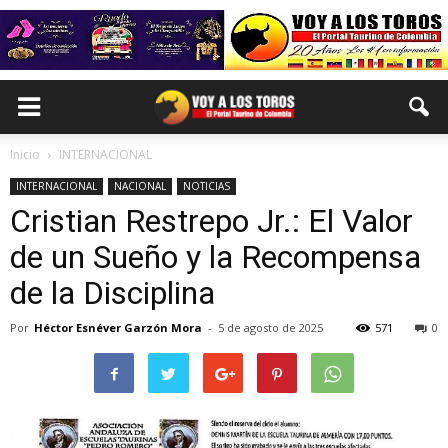
Inicio
INTERNACIONAL
INTERNACIONAL
NACIONAL
NOTICIAS
Cristian Restrepo Jr.: El Valor
de un Sueño y la Recompensa
de la Disciplina
Por
Héctor Esnéver Garzón Mora
-
5 de agosto de 2025
571
0