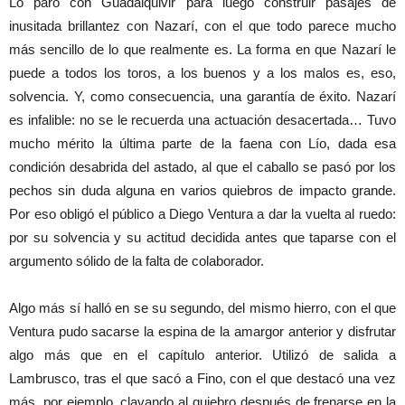
Lo paró con Guadalquivir para luego construir pasajes de
inusitada brillantez con Nazarí, con el que todo parece mucho
más sencillo de lo que realmente es. La forma en que Nazarí le
puede a todos los toros, a los buenos y a los malos es, eso,
solvencia. Y, como consecuencia, una garantía de éxito. Nazarí
es infalible: no se le recuerda una actuación desacertada… Tuvo
mucho mérito la última parte de la faena con Lío, dada esa
condición desabrida del astado, al que el caballo se pasó por los
pechos sin duda alguna en varios quiebros de impacto grande.
Por eso obligó el público a Diego Ventura a dar la vuelta al ruedo:
por su solvencia y su actitud decidida antes que taparse con el
argumento sólido de la falta de colaborador.
Algo más sí halló en se su segundo, del mismo hierro, con el que
Ventura pudo sacarse la espina de la amargor anterior y disfrutar
algo más que en el capítulo anterior. Utilizó de salida a
Lambrusco, tras el que sacó a Fino, con el que destacó una vez
más, por ejemplo, clavando al quiebro después de frenarse en la