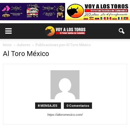
Inicio
Autores
Publicaciones por Al Toro México
Al Toro México
8 MENSAJES
0 Comentarios
https://altoromexico.com/