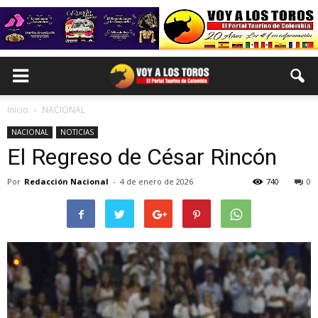
Inicio
NACIONAL
NACIONAL
NOTICIAS
El Regreso de César Rincón
Por
Redacción Nacional
-
4 de enero de 2026
740
0