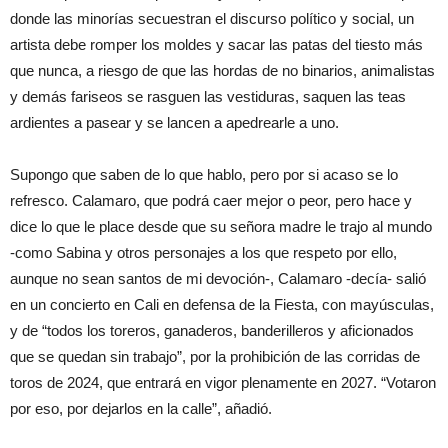
donde las minorías secuestran el discurso político y social, un
artista debe romper los moldes y sacar las patas del tiesto más
que nunca, a riesgo de que las hordas de no binarios, animalistas
y demás fariseos se rasguen las vestiduras, saquen las teas
ardientes a pasear y se lancen a apedrearle a uno.
Supongo que saben de lo que hablo, pero por si acaso se lo
refresco. Calamaro, que podrá caer mejor o peor, pero hace y
dice lo que le place desde que su señora madre le trajo al mundo
-como Sabina y otros personajes a los que respeto por ello,
aunque no sean santos de mi devoción-, Calamaro -decía- salió
en un concierto en Cali en defensa de la Fiesta, con mayúsculas,
y de “todos los toreros, ganaderos, banderilleros y aficionados
que se quedan sin trabajo”, por la prohibición de las corridas de
toros de 2024, que entrará en vigor plenamente en 2027. “Votaron
por eso, por dejarlos en la calle”, añadió.