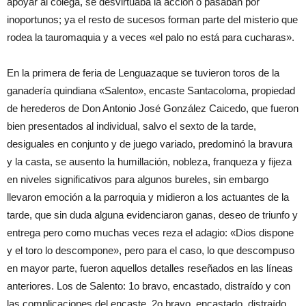
apoyar al colega, se desvirtuaba la acción o pasaban por
inoportunos; ya el resto de sucesos forman parte del misterio que
rodea la tauromaquia y a veces «el palo no está para cucharas».
En la primera de feria de Lenguazaque se tuvieron toros de la
ganadería quindiana «Salento», encaste Santacoloma, propiedad
de herederos de Don Antonio José González Caicedo, que fueron
bien presentados al individual, salvo el sexto de la tarde,
desiguales en conjunto y de juego variado, predominó la bravura
y la casta, se ausento la humillación, nobleza, franqueza y fijeza
en niveles significativos para algunos bureles, sin embargo
llevaron emoción a la parroquia y midieron a los actuantes de la
tarde, que sin duda alguna evidenciaron ganas, deseo de triunfo y
entrega pero como muchas veces reza el adagio: «Dios dispone
y el toro lo descompone», pero para el caso, lo que descompuso
en mayor parte, fueron aquellos detalles reseñados en las líneas
anteriores. Los de Salento: 1o bravo, encastado, distraído y con
las complicaciones del encaste. 2o bravo, encastado, distraído,