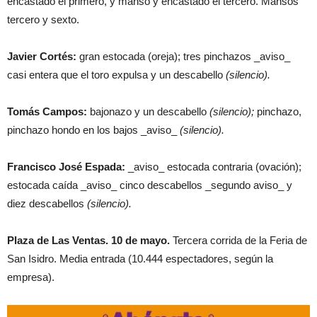
encastado el primero, y manso y encastado el tercero. Mansos
tercero y sexto.
Javier Cortés:
gran estocada (oreja); tres pinchazos _aviso_
casi entera que el toro expulsa y un descabello
(silencio).
Tomás Campos:
bajonazo y un descabello
(silencio);
pinchazo,
pinchazo hondo en los bajos _aviso_
(silencio).
Francisco José Espada:
_aviso_ estocada contraria (ovación);
estocada caída _aviso_ cinco descabellos _segundo aviso_ y
diez descabellos
(silencio).
Plaza de Las Ventas. 10 de mayo.
Tercera corrida de la Feria de
San Isidro. Media entrada (10.444 espectadores, según la
empresa).