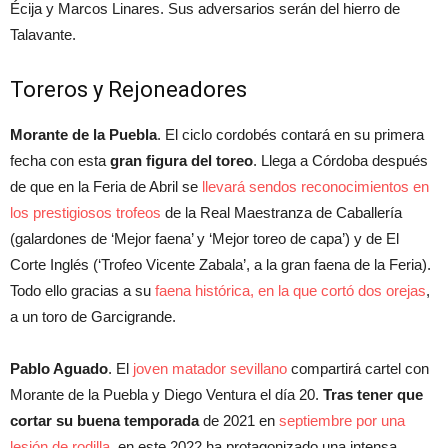
Écija y Marcos Linares. Sus adversarios serán del hierro de
Talavante.
Toreros y Rejoneadores
Morante de la Puebla
. El ciclo cordobés contará en su primera
fecha con esta
gran figura del toreo
. Llega a Córdoba después
de que en la Feria de Abril se
llevará sendos reconocimientos en
los prestigiosos trofeos
de la Real Maestranza de Caballería
(galardones de ‘Mejor faena’ y ‘Mejor toreo de capa’) y de El
Corte Inglés (‘Trofeo Vicente Zabala’, a la gran faena de la Feria).
Todo ello gracias a su
faena histórica, en la que cortó dos orejas
,
a un toro de Garcigrande.
Pablo Aguado
. El
joven matador sevillano
compartirá cartel con
Morante de la Puebla y Diego Ventura el día 20.
Tras tener que
cortar su buena temporada
de 2021 en
septiembre por una
lesión de rodilla
, en este 2022 ha protagonizado una intensa