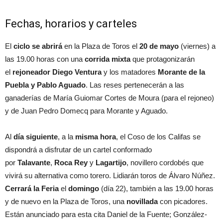
Fechas, horarios y carteles
El
ciclo se abrirá
en la Plaza de Toros el
20 de mayo
(viernes) a
las 19.00 horas con una
corrida mixta
que protagonizarán
el
rejoneador Diego Ventura
y los matadores
Morante de la
Puebla y Pablo Aguado
. Las reses pertenecerán a las
ganaderías de María Guiomar Cortes de Moura (para el rejoneo)
y de Juan Pedro Domecq para Morante y Aguado.
Al
día siguiente
, a la
misma hora
, el Coso de los Califas se
dispondrá a disfrutar de un cartel conformado
por
Talavante
,
Roca Rey
y
Lagartijo
, novillero cordobés que
vivirá su alternativa como torero. Lidiarán toros de Álvaro Núñez.
Cerrará la Feria
el
domingo
(día 22), también a las 19.00 horas
y de nuevo en la Plaza de Toros, una
novillada
con picadores.
Están anunciado para esta cita Daniel de la Fuente; González-