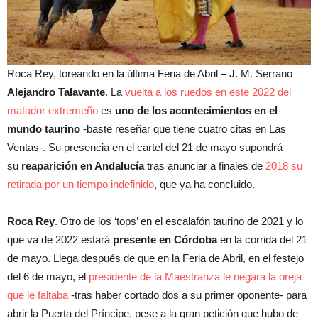
Roca Rey, toreando en la última Feria de Abril –
J. M. Serrano
Alejandro Talavante
. La
vuelta a los ruedos en este 2022 del
matador extremeño
es
uno de los acontecimientos en el
mundo taurino
-baste reseñar que tiene cuatro citas en Las
Ventas-. Su presencia en el cartel del 21 de mayo supondrá
su
reaparición en Andalucía
tras anunciar a finales de
2018 su
retirada por un tiempo indefinido
, que ya ha concluido.
Roca Rey
. Otro de los ‘tops’ en el escalafón taurino de 2021 y lo
que va de 2022 estará
presente en Córdoba
en la corrida del 21
de mayo. Llega después de que en la Feria de Abril, en el festejo
del 6 de mayo, el
presidente de la Maestranza le negara la oreja
que le faltaba
-tras haber cortado dos a su primer oponente- para
abrir la Puerta del Príncipe, pese a la gran petición que hubo de