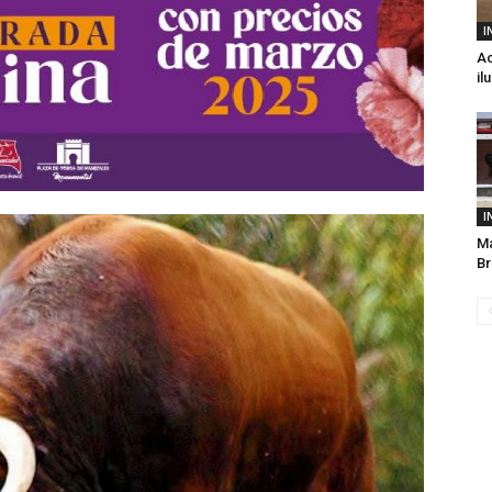
I
Ac
il
I
Ma
Br