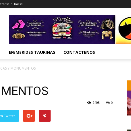
trarse / Unirse
L
EFEMERIDES TAURINAS
CONTACTENOS
ACAS Y MONUMENTOS
UMENTOS
2408
0
en Twitter