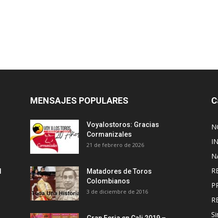
MENSAJES POPULARES
C
Voyalostoros: Gracias
N
Cormanizales
I
21 de febrero de 2026
N
R
l
Matadores de Toros
Colombianos
P
3 de diciembre de 2016
R
Si