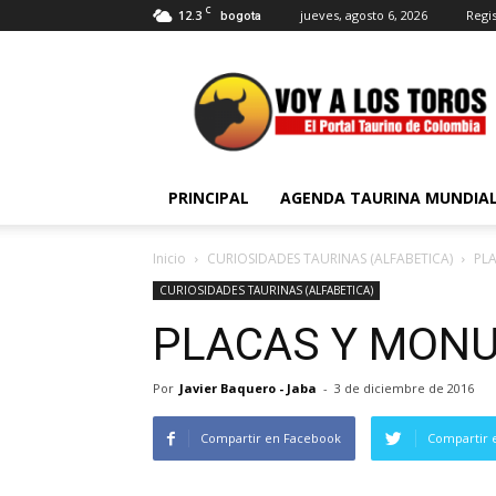
C
12.3
jueves, agosto 6, 2026
Regis
bogota
Voy
a
Los
Toros
PRINCIPAL
AGENDA TAURINA MUNDIA
Inicio
CURIOSIDADES TAURINAS (ALFABETICA)
PL
CURIOSIDADES TAURINAS (ALFABETICA)
PLACAS Y MON
Por
Javier Baquero - Jaba
-
3 de diciembre de 2016
Compartir en Facebook
Compartir 