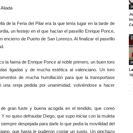
I
Aliada
Ju
In
la de la Feria del Pilar era la que tenía lugar en la tarde de
Ce
rdia, un festejo en el que hacían el paseíllo Enrique Ponce,
 encierro de Puerto de San Lorenzo. Al finalizar el paseíllo
ad.
o la faena de Enrique Ponce al noble primero, un buen toro
I
das ligadas y de mucha estética al valenciano. Un toro
La
10
momentos de mucha humillación para que la transportase
ó una oreja pedida por unanimidad, volviéndose a hacer
 de gran fuste y buena acogida en el tendido, que coreó
. Y no quiso defraudar Diego, que supo iniciar con la muleta
 siempre despejada para darle lo que pedía la movilidad del
jano, que hasta le pudieron costar un susto. Un pinchazo