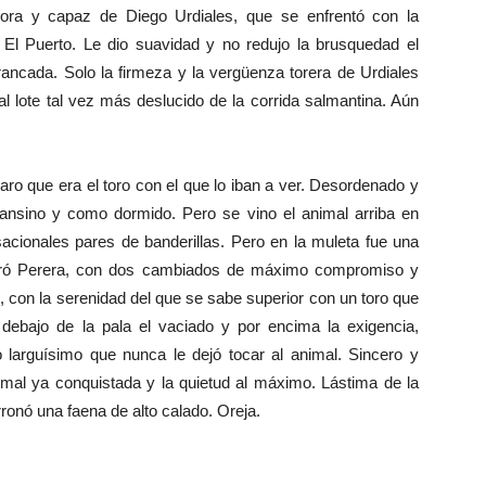
adora y capaz de Diego Urdiales, que se enfrentó con la
 El Puerto. Le dio suavidad y no redujo la brusquedad el
rrancada. Solo la firmeza y la vergüenza torera de Urdiales
al lote tal vez más deslucido de la corrida salmantina. Aún
laro que era el toro con el que lo iban a ver. Desordenado y
cansino y como dormido. Pero se vino el animal arriba en
acionales pares de banderillas. Pero en la muleta fue una
peró Perera, con dos cambiados de máximo compromiso y
o, con la serenidad del que se sabe superior con un toro que
 debajo de la pala el vaciado y por encima la exigencia,
o larguísimo que nunca le dejó tocar al animal. Sincero y
animal ya conquistada y la quietud al máximo. Lástima de la
onó una faena de alto calado. Oreja.