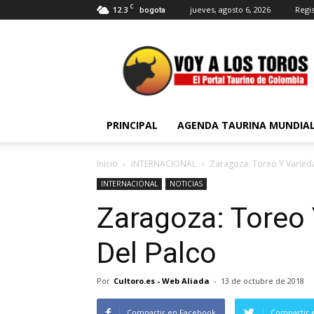
C
12.3
jueves, agosto 6, 2026
Regis
bogota
Voy
a
Los
Toros
PRINCIPAL
AGENDA TAURINA MUNDIA
Inicio
INTERNACIONAL
Zaragoza: Toreo Y Varied
INTERNACIONAL
NOTICIAS
Zaragoza: Toreo 
Del Palco
Por
Cultoro.es - Web Aliada
-
13 de octubre de 2018
Compartir en Facebook
Compartir 