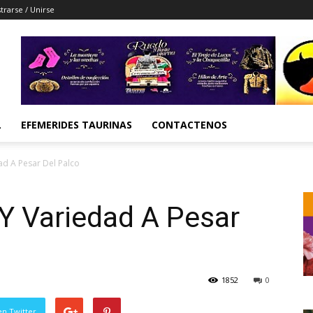
trarse / Unirse
L
EFEMERIDES TAURINAS
CONTACTENOS
ad A Pesar Del Palco
Y Variedad A Pesar
1852
0
en Twitter