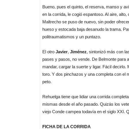
Bueno, pues el quinto, el reserva, manso y a
en la corrida, le cogió espantoso. Al aire, alt
Maltrecho se puso de nuevo, sin poder ofrecer
hueso y estocada baja desanudo la trama. Pasó 
politraumatismos y un puntazo.
El otro
Javier
,
Jiménez
,
sintonizó más con las
pases y pasos, no vende. De Belmonte para acá
mandar, cargar la suerte y ligar. Fácil decirlo
toro. Y dos pinchazos y una completa con el m
peto.
Rehuelga tiene que lidiar una corrida completa 
mismas desde el año pasado. Quizás los veterin
viejo Conde campea todavía en el siglo XXI. 
FICHA DE LA CORRIDA