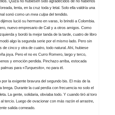
ellos. Quizá no hubiesen sido agradecidos de no haberlos
reada, lenta, en la cruz toda y letal. Solo ella valdría una
final sonó como un
mea culpa
del tendido.
dijimos lució su hermano en varas, lo brindó a Colombia.
dero, nuevo empresario de Cali y a otros amigos. Como
zquierda y bordó la mejor tanda de la tarde, cuatro de libro
omodó algo la segunda serie por el mismo lado. Pero sin
de cinco y otra de cuatro, todo natural. Ahí, hubiese
eña joya. Pero el no es Curro Romero, largo y terco,
a menos y emoción perdida. Pinchazo arriba, estocada
 palmas para «
Turquesito»
, no para él.
por la exigente bravura del segundo bis. El más de la
a brega. Durante la cual perdía con frecuencia no solo el
eta. La gente, solidaria, obviaba todo. Y cuando tiró al toro
 al tercio. Luego de ovacionar con más razón el arrastre,
ente salida corneado.