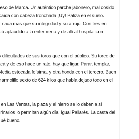
vieso de Marca. Un auténtico parche jabonero, mal cosido
o, caída con cabeza tronchada ¡Uy! Paliza en el suelo.
 nada más que su integridad y su arrojo. Con tres en
aplaudido a la enfermería y de allí al hospital con
 dificultades de sus toros que con el público. Su toreo de
 y de eso hace un rato, hay que ligar. Parar, templar,
. Media estocada feísima, y otra honda con el tercero. Buen
armolillo sexto de 624 kilos que había dejado todo en el
en Las Ventas, la plaza y el hierro se lo deben a sí
arios lo permitan algún día. Igual Pallarés. La casta del
Qué bueno.