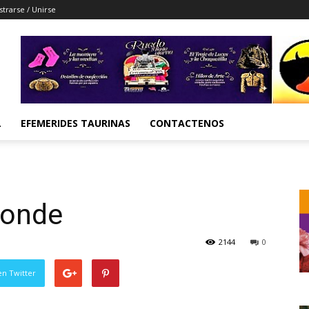
strarse / Unirse
L
EFEMERIDES TAURINAS
CONTACTENOS
Conde
2144
0
en Twitter