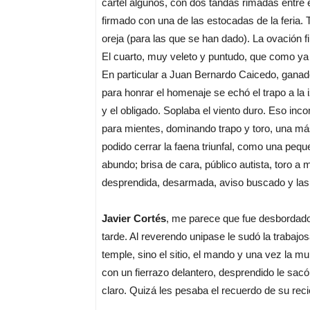
cartel algunos, con dos tandas rimadas entre 
firmado con una de las estocadas de la feria. To
oreja (para las que se han dado). La ovación 
El cuarto, muy veleto y puntudo, que como ya 
En particular a Juan Bernardo Caicedo, gana
para honrar el homenaje se echó el trapo a la i
y el obligado. Soplaba el viento duro. Eso inc
para mientes, dominando trapo y toro, una más 
podido cerrar la faena triunfal, como una pequ
abundo; brisa de cara, público autista, toro 
desprendida, desarmada, aviso buscado y las
Javier Cortés
, me parece que fue desbordado 
tarde. Al reverendo unipase le sudó la trabajos
temple, sino el sitio, el mando y una vez la mul
con un fierrazo delantero, desprendido le sacó
claro. Quizá les pesaba el recuerdo de su reci