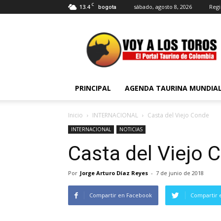
C
13.4
sábado, agosto 8, 2026
Regi
bogota
Voy
a
Los
Toros
PRINCIPAL
AGENDA TAURINA MUNDIA
Inicio
INTERNACIONAL
Casta del Viejo Conde
INTERNACIONAL
NOTICIAS
Casta del Viejo 
Por
Jorge Arturo Díaz Reyes
-
7 de junio de 2018
Compartir en Facebook
Compartir 