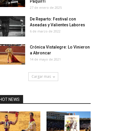
Paquirri
27 de enero de 2025
De Reparto: Festival con
Aseadas y Valientes Labores
6 de marzo de 2022
Crónica Vistalegre: Lo Vinieron
a Abroncar
14 de mayo de 2021
Cargar mas
HOT NEWS