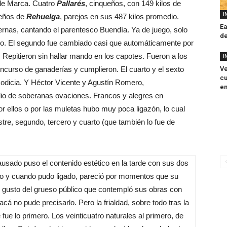
 de Marca. Cuatro
Pallarés
, cinqueños, con 149 kilos de
I
reños de
Rehuelga
, parejos en sus 487 kilos promedio.
Ea
uernas, cantando el parentesco Buendía. Ya de juego, solo
de
cio. El segundo fue cambiado casi que automáticamente por
. Repitieron sin hallar mando en los capotes. Fueron a los
I
oncurso de ganaderías y cumplieron. El cuarto y el sexto
Ve
cu
codicia. Y Héctor Vicente y Agustín Romero,
en
io de soberanas ovaciones. Francos y alegres en
r ellos o por las muletas hubo muy poca ligazón, lo cual
astre, segundo, tercero y cuarto (que también lo fue de
pausado puso el contenido estético en la tarde con sus dos
ado y cuando pudo ligado, pareció por momentos que su
el gusto del grueso público que contempló sus obras con
acá no pude precisarlo. Pero la frialdad, sobre todo tras la
ue lo primero. Los veinticuatro naturales al primero, de