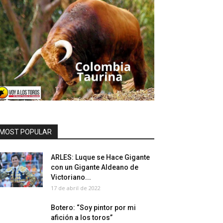
MOST POPULAR
ARLES: Luque se Hace Gigante
con un Gigante Aldeano de
Victoriano...
17 de abril de 2022
Botero: “Soy pintor por mi
afición a los toros”