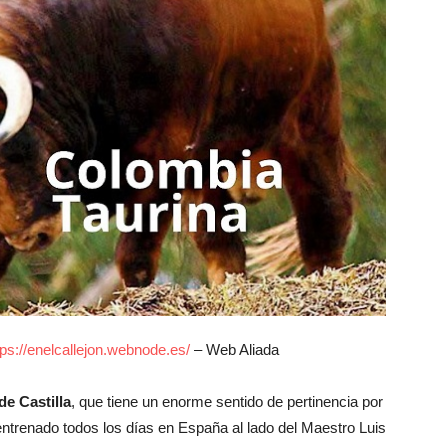
tps://enelcallejon.webnode.es/
– Web Aliada
de Castilla
, que tiene un enorme sentido de pertinencia por
 entrenado todos los días en España al lado del Maestro Luis