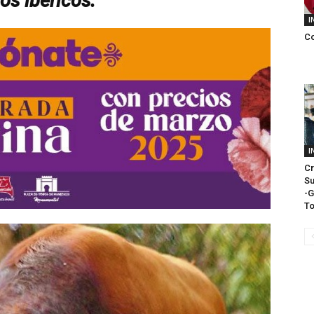
os ibéricos.
I
C
I
Cr
Su
-G
To