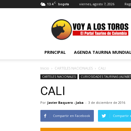
C
13.4
viernes, agosto 7, 2026
Regi
bogota
Voy
a
Los
Toros
PRINCIPAL
AGENDA TAURINA MUNDIA
Inicio
CARTELES NACIONALES
CALI
CARTELES NACIONALES
CURIOSIDADES TAURINAS (ALFABET
CALI
Por
Javier Baquero - Jaba
-
3 de diciembre de 2016
Compartir en Facebook
Compartir 