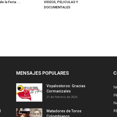
e la Feria: ...
VIDEOS, PELICULAS Y
DOCUMENTALES
MENSAJES POPULARES
C
Voyalostoros: Gracias
N
Cormanizales
I
21 de febrero de 2026
N
R
l
Matadores de Toros
Colombianos