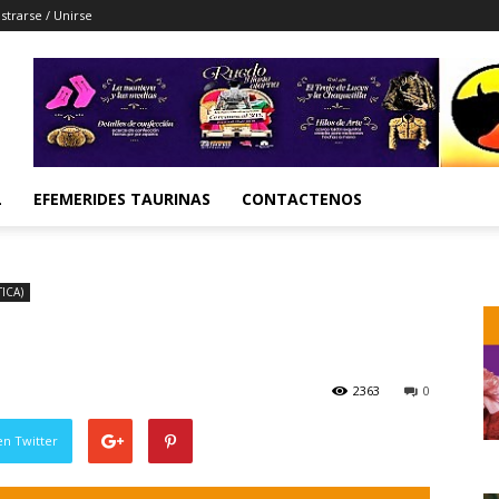
strarse / Unirse
L
EFEMERIDES TAURINAS
CONTACTENOS
ICA)
2363
0
en Twitter