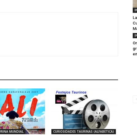
I
La
Cu
Ma
I
Or
gr
en
RINA MUNDIAL
CURIOSIDADES TAURINAS (ALFABETICA)