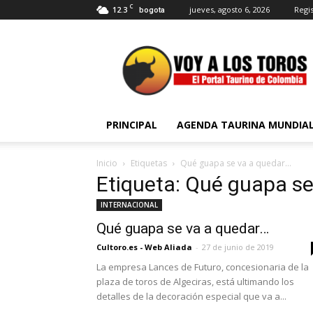
C
12.3
jueves, agosto 6, 2026
Regis
bogota
Voy
a
Los
Toros
PRINCIPAL
AGENDA TAURINA MUNDIA
Inicio
Etiquetas
Qué guapa se va a quedar…
Etiqueta: Qué guapa se
INTERNACIONAL
Qué guapa se va a quedar…
Cultoro.es - Web Aliada
-
27 de junio de 2019
La empresa Lances de Futuro, concesionaria de la
plaza de toros de Algeciras, está ultimando los
detalles de la decoración especial que va a...