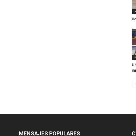
I
Bo
I
Un
im
MENSAJES POPULARES
C