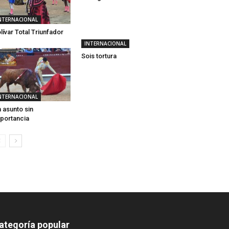
NTERNACIONAL
lívar Total Triunfador
INTERNACIONAL
Sois tortura
NTERNACIONAL
 asunto sin
portancia
ategoría popular