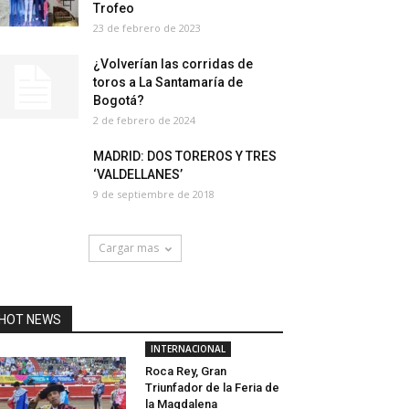
Trofeo
23 de febrero de 2023
¿Volverían las corridas de
toros a La Santamaría de
Bogotá?
2 de febrero de 2024
MADRID: DOS TOREROS Y TRES
‘VALDELLANES’
9 de septiembre de 2018
Cargar mas
HOT NEWS
INTERNACIONAL
Roca Rey, Gran
Triunfador de la Feria de
la Magdalena