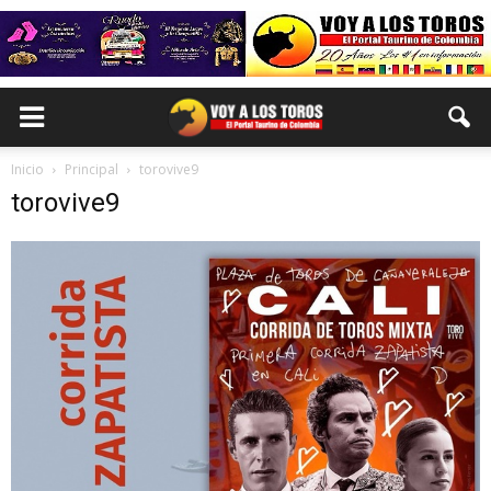
Inicio
Principal
torovive9
torovive9