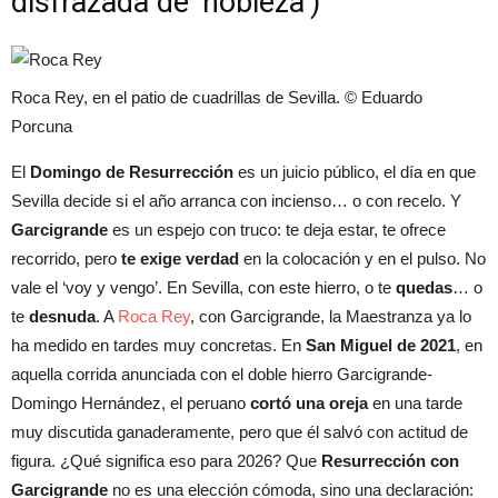
disfrazada de ‘nobleza’)
Roca Rey, en el patio de cuadrillas de Sevilla. © Eduardo
Porcuna
El
Domingo de Resurrección
es un juicio público, el día en que
Sevilla decide si el año arranca con incienso… o con recelo. Y
Garcigrande
es un espejo con truco: te deja estar, te ofrece
recorrido, pero
te exige verdad
en la colocación y en el pulso. No
vale el ‘voy y vengo’. En Sevilla, con este hierro, o te
quedas
… o
te
desnuda
. A
Roca Rey
, con Garcigrande, la Maestranza ya lo
ha medido en tardes muy concretas. En
San Miguel de 2021
, en
aquella corrida anunciada con el doble hierro Garcigrande-
Domingo Hernández, el peruano
cortó una oreja
en una tarde
muy discutida ganaderamente, pero que él salvó con actitud de
figura. ¿Qué significa eso para 2026? Que
Resurrección con
Garcigrande
no es una elección cómoda, sino una declaración: