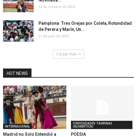
Novillada...
12 de octubre de 2024
Pamplona: Tres Orejas por Coleta, Rotundidad
de Perera y Marín, Un...
11 de julio de 2023
Cargar mas
HOT NEWS
CURIOSIDADES TAURINAS
INTERNACIONAL
(ALFABETICA)
Madrid no Solo Entendió a
POESIA