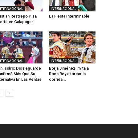
NTERNACIONAL
INTERNACIONAL
istian Restrepo Pisa
La Fiesta Interminable
erte en Galapagar
NTERNACIONAL
INTERNACIONAL
n Isidro: Diosleguarde
Borja Jiménez invita a
nfirmó Más Que Su
Roca Rey a torear la
ternativa En Las Ventas
corrida...