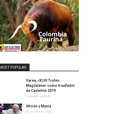
MOST POPULAR
Varea, «XLVII Trofeo
Magdalena» como triunfador
de Castellón 2019
2 de abril de 2019
Afición y Manía
28 de abril de 2025