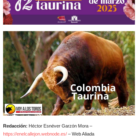
Redacción:
Héctor Esnéver Garzón Mora –
https://enelcallejon.webnode.es/
– Web Aliada