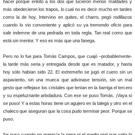
hacer porque enlotó a los dos que lucieron menos maldades y
más obedecieron los trapos, lo cual no es decir mucho en tardes
como la de hoy. Intervino en quites, el charro, pegó rodillazos
cuando lo vio conveniente y aplicó su ya tremendo oficio para
salir indemne de una pedrada en toda regla. Tan real como que
está sin mentor. Y eso es más que una fanega.
Pero no lo fue para Tomás Campos, que cuajó –probablemente-
la tarde más seria y entregada desde que es matador, y hasta
hoy sólo habían sido 22. El extremeño se jugó el cuero sin un
aspaviento, sin una mueca que adivinase tensión, sin un mal
gesto que reflejase los cristales que tenían en la barriga el tercero
y su espeluznante arboladura. Con ese se puso Tomás. ¡Vaya si
se puso! Y a estas horas tiene un agujero en la talega y otro en el
chaleco que aseguran que la cosa pudo terminar peor. Porque se
puso.
Se puso cuando no merecía la pena ni el medio real que valía la