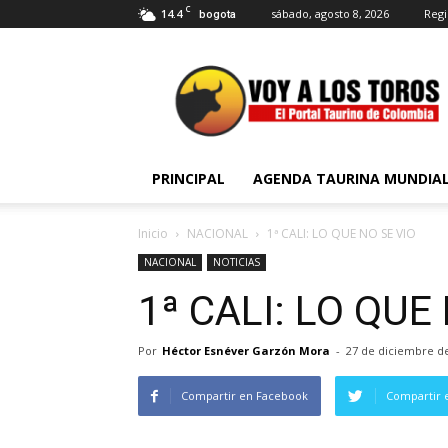
C
14.4
sábado, agosto 8, 2026
Regi
bogota
Voy
a
Los
Toros
PRINCIPAL
AGENDA TAURINA MUNDIA
Inicio
NACIONAL
1ª CALI: LO QUE NO SE VIO
NACIONAL
NOTICIAS
1ª CALI: LO QUE
Por
Héctor Esnéver Garzón Mora
-
27 de diciembre d
Compartir en Facebook
Compartir 