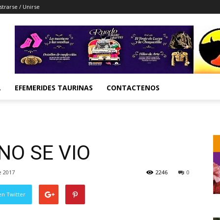
strarse / Unirse
L
EFEMERIDES TAURINAS
CONTACTENOS
 NO SE VIO
e 2017
2246
0
en Twitter