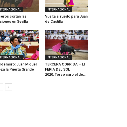
NTERNACIONAL
INTERNACIONAL
eros cortan las
Vuelta al ruedo para Juan
usiones en Sevilla
de Castilla
NTERNACIONAL
INTERNACIONAL
ldemoro: Juan Miguel
TERCERA CORRIDA – LI
za la Puerta Grande
FERIA DEL SOL
2020: Toreo caro el de...