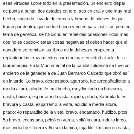
esas virtudes sobre todo en la presentación, un encierro dispar
de punta a punta, dos astados en toro, tres en eral y uno muy mal
hecho, sancudo, lavado de carnes y brocho de pitones; lo que
traían por dentro, que no fue bueno y no es para justificar, pero en
tema de genética, se ha dicho en repetidas ocasiones «dos más
dos no es cuatro»; estas cosas negativas si deben hacer que el
ganadero se remita a los libros de la dehesa y empiece a
replantear los cruzamientos para mejorar en virtud al arte de la
tauromaquia. En la Monumental de la capital caldense se tuvo un
encierro de la ganadería de Juan Bernardo Caicedo que obró así
en la tarde: 1o bravo, descastado, agarrado, fue arregañadiento a
media altura, pitado; 2o mal hecho, muy limitado en bravura y
casta, huidizo, esparramo la vista, rajado, pitado; 3o limitado en
bravura y casta, esparramo la vista, acudió a media altura,
pitado; 4o reparadito de la vista, bravo, encastado, huidizo, pitos;
5o bravo, encastado, peleó en varas, soltó la cara, indulto largo,
más virtud del Torero y 6o solo lámina, rajadito, limitado en casta,