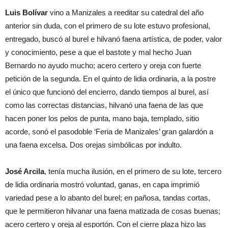
Luis Bolívar
vino a Manizales a reeditar su catedral del año
anterior sin duda, con el primero de su lote estuvo profesional,
entregado, buscó al burel e hilvanó faena artística, de poder, valor
y conocimiento, pese a que el bastote y mal hecho Juan
Bernardo no ayudo mucho; acero certero y oreja con fuerte
petición de la segunda. En el quinto de lidia ordinaria, a la postre
el único que funcionó del encierro, dando tiempos al burel, así
como las correctas distancias, hilvanó una faena de las que
hacen poner los pelos de punta, mano baja, templado, sitio
acorde, sonó el pasodoble ‘Feria de Manizales’ gran galardón a
una faena excelsa. Dos orejas simbólicas por indulto.
José Arcila
, tenía mucha ilusión, en el primero de su lote, tercero
de lidia ordinaria mostró voluntad, ganas, en capa imprimió
variedad pese a lo abanto del burel; en pañosa, tandas cortas,
que le permitieron hilvanar una faena matizada de cosas buenas;
acero certero y oreja al esportón. Con el cierre plaza hizo las