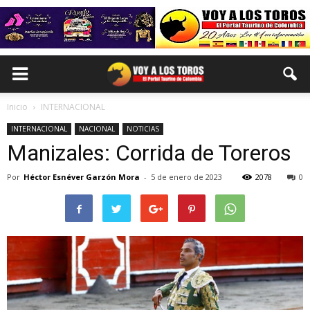
Inicio
INTERNACIONAL
INTERNACIONAL
NACIONAL
NOTICIAS
Manizales: Corrida de Toreros
Por
Héctor Esnéver Garzón Mora
-
5 de enero de 2023
2078
0