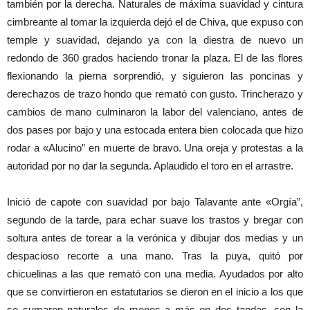
también por la derecha. Naturales de máxima suavidad y cintura
cimbreante al tomar la izquierda dejó el de Chiva, que expuso con
temple y suavidad, dejando ya con la diestra de nuevo un
redondo de 360 grados haciendo tronar la plaza. El de las flores
flexionando la pierna sorprendió, y siguieron las poncinas y
derechazos de trazo hondo que remató con gusto. Trincherazo y
cambios de mano culminaron la labor del valenciano, antes de
dos pases por bajo y una estocada entera bien colocada que hizo
rodar a «Alucino” en muerte de bravo. Una oreja y protestas a la
autoridad por no dar la segunda. Aplaudido el toro en el arrastre.
Inició de capote con suavidad por bajo Talavante ante «Orgía”,
segundo de la tarde, para echar suave los trastos y bregar con
soltura antes de torear a la verónica y dibujar dos medias y un
despacioso recorte a una mano. Tras la puya, quitó por
chicuelinas a las que remató con una media. Ayudados por alto
que se convirtieron en estatutarios se dieron en el inicio a los que
se sumaron naturales de menos a más en dos tandas, con la