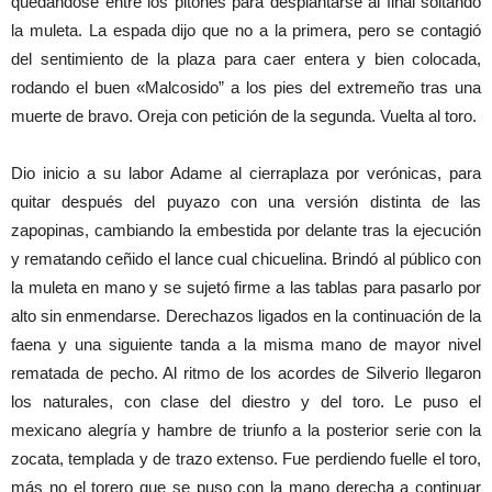
quedándose entre los pitones para desplantarse al final soltando
la muleta. La espada dijo que no a la primera, pero se contagió
del sentimiento de la plaza para caer entera y bien colocada,
rodando el buen «Malcosido” a los pies del extremeño tras una
muerte de bravo. Oreja con petición de la segunda. Vuelta al toro.
Dio inicio a su labor Adame al cierraplaza por verónicas, para
quitar después del puyazo con una versión distinta de las
zapopinas, cambiando la embestida por delante tras la ejecución
y rematando ceñido el lance cual chicuelina. Brindó al público con
la muleta en mano y se sujetó firme a las tablas para pasarlo por
alto sin enmendarse. Derechazos ligados en la continuación de la
faena y una siguiente tanda a la misma mano de mayor nivel
rematada de pecho. Al ritmo de los acordes de Silverio llegaron
los naturales, con clase del diestro y del toro. Le puso el
mexicano alegría y hambre de triunfo a la posterior serie con la
zocata, templada y de trazo extenso. Fue perdiendo fuelle el toro,
más no el torero que se puso con la mano derecha a continuar