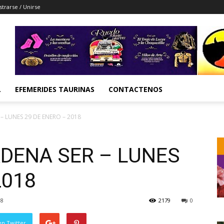
strarse / Unirse
L
EFEMERIDES TAURINAS
CONTACTENOS
– LUNES 29 DE ENERO – 2018
ADENA SER – LUNES
2018
18
2179
0
en Twitter