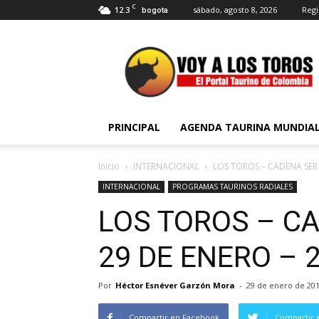
C
12.3
sábado, agosto 8, 2026
Regi
bogota
Voy
a
Los
Toros
PRINCIPAL
AGENDA TAURINA MUNDIA
Inicio
INTERNACIONAL
LOS TOROS – CADENA SER 
INTERNACIONAL
PROGRAMAS TAURINOS RADIALES
LOS TOROS – C
29 DE ENERO – 
Por
Héctor Esnéver Garzón Mora
-
29 de enero de 20
Compartir en Facebook
Compartir 