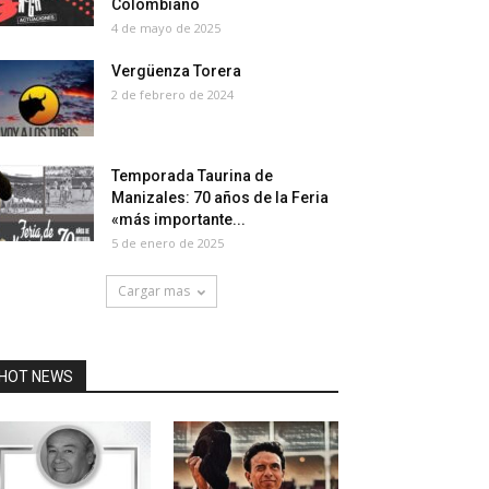
Colombiano
4 de mayo de 2025
Vergüenza Torera
2 de febrero de 2024
Temporada Taurina de
Manizales: 70 años de la Feria
«más importante...
5 de enero de 2025
Cargar mas
HOT NEWS