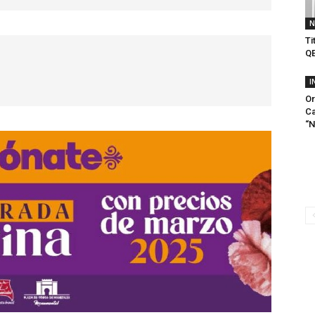
N
Ti
QE
I
Or
Ca
“N