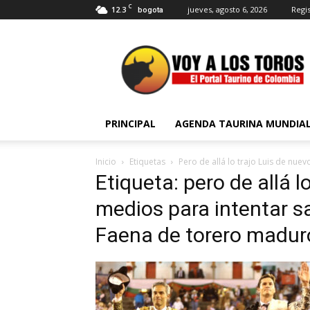
C
12.3
jueves, agosto 6, 2026
Regis
bogota
Voy
a
Los
Toros
PRINCIPAL
AGENDA TAURINA MUNDIA
Inicio
Etiquetas
Pero de allá lo trajo Luis de nue
Etiqueta: pero de allá l
medios para intentar sa
Faena de torero madur