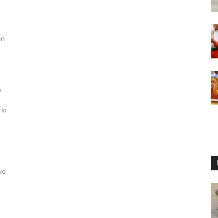
en
a
 lo
vo