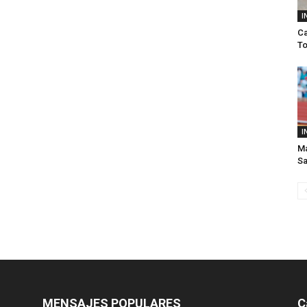
I
Ca
To
I
Ma
S
MENSAJES POPULARES
C