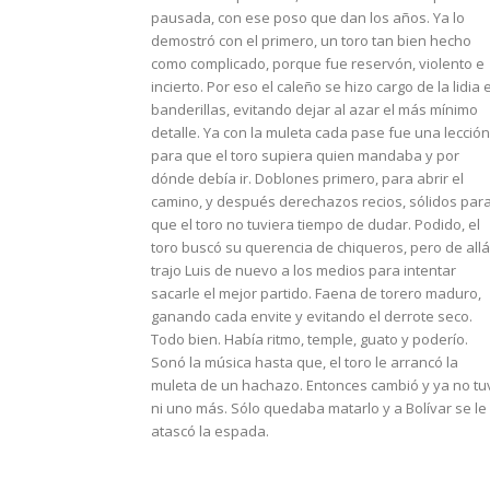
pausada, con ese poso que dan los años. Ya lo
demostró con el primero, un toro tan bien hecho
como complicado, porque fue reservón, violento e
incierto. Por eso el caleño se hizo cargo de la lidia 
banderillas, evitando dejar al azar el más mínimo
detalle. Ya con la muleta cada pase fue una lección
para que el toro supiera quien mandaba y por
dónde debía ir. Doblones primero, para abrir el
camino, y después derechazos recios, sólidos par
que el toro no tuviera tiempo de dudar. Podido, el
toro buscó su querencia de chiqueros, pero de allá
trajo Luis de nuevo a los medios para intentar
sacarle el mejor partido. Faena de torero maduro,
ganando cada envite y evitando el derrote seco.
Todo bien. Había ritmo, temple, guato y poderío.
Sonó la música hasta que, el toro le arrancó la
muleta de un hachazo. Entonces cambió y ya no tu
ni uno más. Sólo quedaba matarlo y a Bolívar se le
atascó la espada.