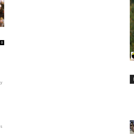
0
 y
is