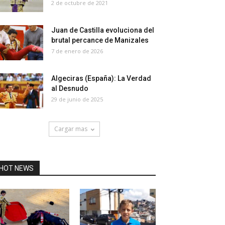
2 de octubre de 2021
Juan de Castilla evoluciona del
brutal percance de Manizales
7 de enero de 2026
Algeciras (España): La Verdad
al Desnudo
29 de junio de 2025
Cargar mas
HOT NEWS