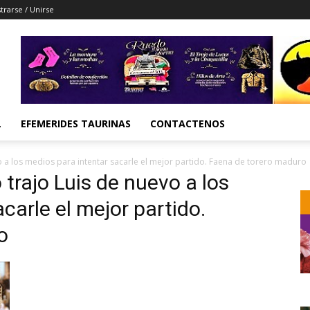
trarse / Unirse
L
EFEMERIDES TAURINAS
CONTACTENOS
vo a los medios para intentar sacarle el mejor partido. Faena de torero maduro
o trajo Luis de nuevo a los
carle el mejor partido.
o