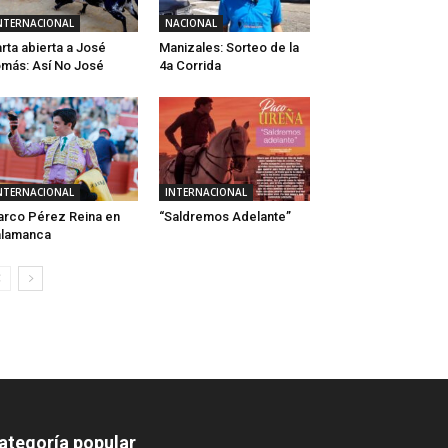
NTERNACIONAL
NACIONAL
rta abierta a José
Manizales: Sorteo de la
más: Así No José
4a Corrida
NTERNACIONAL
INTERNACIONAL
rco Pérez Reina en
“Saldremos Adelante”
alamanca
ategoría popular