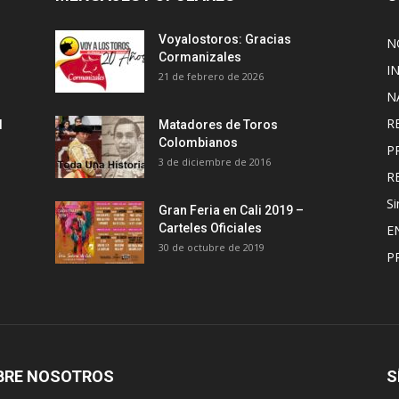
Voyalostoros: Gracias
N
Cormanizales
I
21 de febrero de 2026
N
R
l
Matadores de Toros
Colombianos
P
3 de diciembre de 2016
R
Si
Gran Feria en Cali 2019 –
Carteles Oficiales
E
30 de octubre de 2019
P
BRE NOSOTROS
S