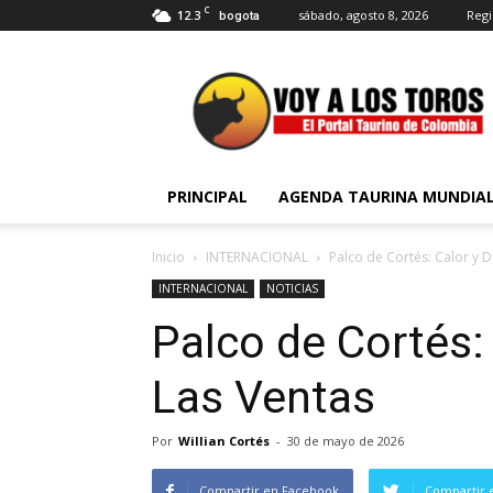
C
12.3
sábado, agosto 8, 2026
Regi
bogota
Voy
a
Los
Toros
PRINCIPAL
AGENDA TAURINA MUNDIA
Inicio
INTERNACIONAL
Palco de Cortés: Calor y D
INTERNACIONAL
NOTICIAS
Palco de Cortés: 
Las Ventas
Por
Willian Cortés
-
30 de mayo de 2026
Compartir en Facebook
Compartir 