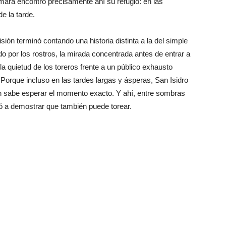
mara encontró precisamente ahí su refugio: en las
e la tarde.
sión terminó contando una historia distinta a la del simple
do por los rostros, la mirada concentrada antes de entrar a
 la quietud de los toreros frente a un público exhausto
Porque incluso en las tardes largas y ásperas, San Isidro
ien sabe esperar el momento exacto. Y ahí, entre sombras
vió a demostrar que también puede torear.