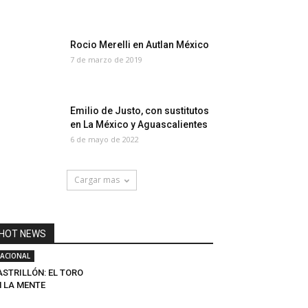
Rocio Merelli en Autlan México
7 de marzo de 2019
Emilio de Justo, con sustitutos
en La México y Aguascalientes
6 de mayo de 2022
Cargar mas
HOT NEWS
ACIONAL
ASTRILLÓN: EL TORO
N LA MENTE