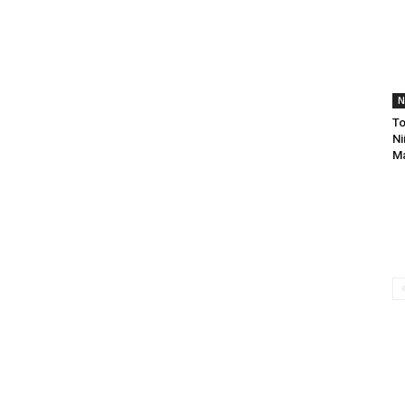
N
To
Ni
Ma