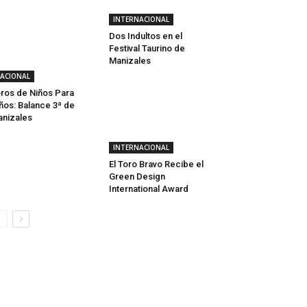
INTERNACIONAL
Dos Indultos en el
Festival Taurino de
Manizales
ACIONAL
ros de Niños Para
ños: Balance 3ª de
nizales
INTERNACIONAL
El Toro Bravo Recibe el
Green Design
International Award