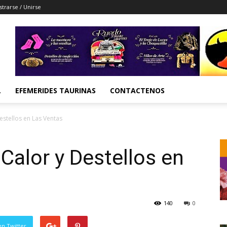
strarse / Unirse
L
EFEMERIDES TAURINAS
CONTACTENOS
estellos en Las Ventas
Calor y Destellos en
140
0
en Twitter