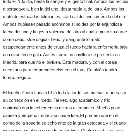
todo él. Y lo dio, hasta la sangre y el gesto final. Ambos los recibió
a portagayola, bien la del uno, desarmada la del otro. Ambos los
mató de estocadas fulmiantes, caída al del uno cimera la del otro.
Ambos hubiesen pasado anónimos si no des por la enjundiosa
faena del uno y la gesta valerosa del otro al cual le puso su carne
como cebo, sfue cogido, herio, y sangrante lo mató
estupendamente antes de cruza el ruedo hacia la enfermería bajo
una ovación de gala. Así es como un novillero se presenta en
Madrid, para que no el olviden. Está maduro, y con el coraje
necesario para emprendérselas con el toro. Cataluña tendrá
torero. Seguro.
El limeño Pedro Luis exhibió toda la tarde sus buenas maneras y
su corrección en el ruedo. Tal vez, algo académico y frío
contrastó con la vehemencia de sus alternantes. Mucho poso,
cabeza y empeño frente a su inane lote. El primero que en el
colmo de la sosería se echó ante de la gran estocada y el cuarto
inexpresivo y al que no pudo matar bien. Cuatro pinchazos, dos