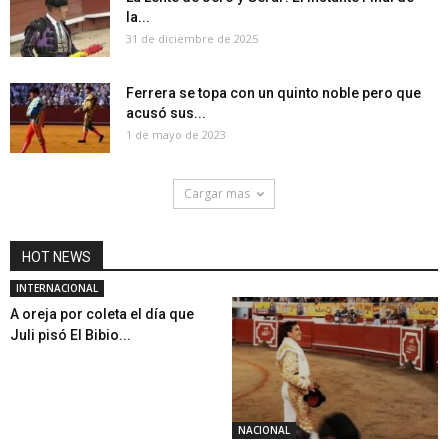
la...
31 de diciembre de 2025
Ferrera se topa con un quinto noble pero que
acusó sus...
1 de mayo de 2023
Cargar mas
HOT NEWS
INTERNACIONAL
A oreja por coleta el día que
Juli pisó El Bibio...
NACIONAL