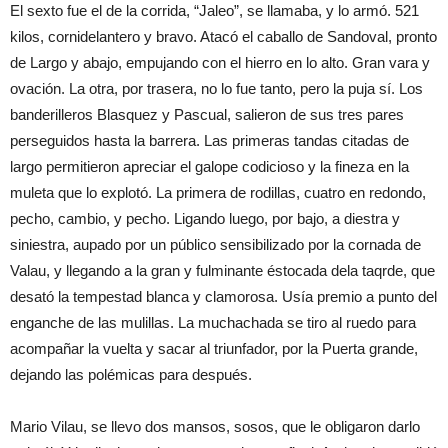
El sexto fue el de la corrida, “Jaleo”, se llamaba, y lo armó. 521
kilos, cornidelantero y bravo. Atacó el caballo de Sandoval, pronto
de Largo y abajo, empujando con el hierro en lo alto. Gran vara y
ovación. La otra, por trasera, no lo fue tanto, pero la puja sí. Los
banderilleros Blasquez y Pascual, salieron de sus tres pares
perseguidos hasta la barrera. Las primeras tandas citadas de
largo permitieron apreciar el galope codicioso y la fineza en la
muleta que lo explotó. La primera de rodillas, cuatro en redondo,
pecho, cambio, y pecho. Ligando luego, por bajo, a diestra y
siniestra, aupado por un público sensibilizado por la cornada de
Valau, y llegando a la gran y fulminante éstocada dela taqrde, que
desató la tempestad blanca y clamorosa. Usía premio a punto del
enganche de las mulillas. La muchachada se tiro al ruedo para
acompañar la vuelta y sacar al triunfador, por la Puerta grande,
dejando las polémicas para después.
Mario Vilau, se llevo dos mansos, sosos, que le obligaron darlo