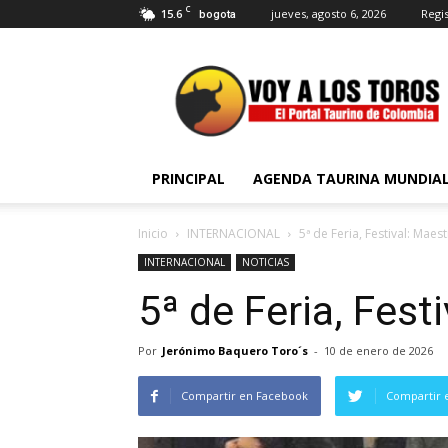
C
15.6
jueves, agosto 6, 2026
Regis
bogota
Voy
a
Los
Toros
PRINCIPAL
AGENDA TAURINA MUNDIA
Inicio
INTERNACIONAL
5ª de Feria, Festival: Maes
INTERNACIONAL
NOTICIAS
5ª de Feria, Fest
Por
Jerónimo Baquero Toro´s
-
10 de enero de 2026
Compartir en Facebook
Compartir 