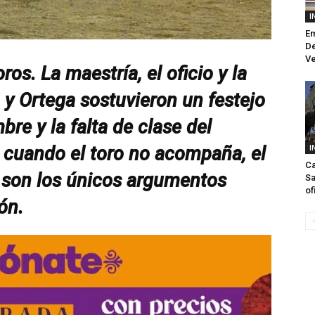
I
Em
De
Ve
ros. La maestría, el oficio y la
a y Ortega sostuvieron un festejo
e y la falta de clase del
 cuando el toro no acompaña, el
I
Ca
 son los únicos argumentos
Sa
of
ón.