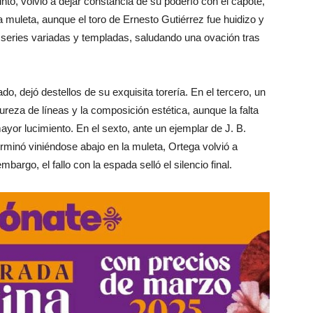
nto, volvió a dejar constancia de su poderío con el capote,
 muleta, aunque el toro de Ernesto Gutiérrez fue huidizo y
 series variadas y templadas, saludando una ovación tras
do, dejó destellos de su exquisita torería. En el tercero, un
reza de líneas y la composición estética, aunque la falta
mayor lucimiento. En el sexto, ante un ejemplar de J. B.
erminó viniéndose abajo en la muleta, Ortega volvió a
argo, el fallo con la espada selló el silencio final.