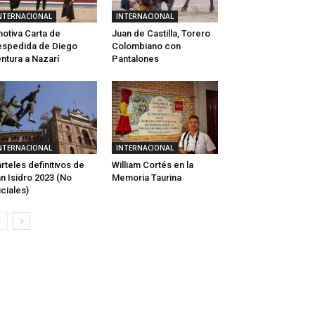
NTERNACIONAL
INTERNACIONAL
otiva Carta de
Juan de Castilla, Torero
spedida de Diego
Colombiano con
ntura a Nazarí
Pantalones
NTERNACIONAL
INTERNACIONAL
rteles definitivos de
William Cortés en la
n Isidro 2023 (No
Memoria Taurina
iciales)