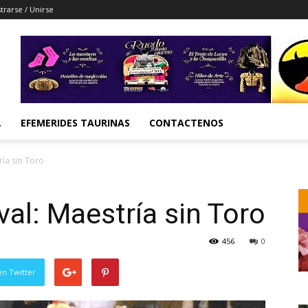
trarse / Unirse
L
EFEMERIDES TAURINAS
CONTACTENOS
tría sin Toro
ival: Maestría sin Toro
456
0
en Twitter