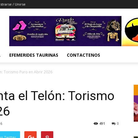
strarse / Unirse
L
EFEMERIDES TAURINAS
CONTACTENOS
ón: Torismo Puro en Abrir 2026
ta el Telón: Torismo
26
26
491
0
en Twitter