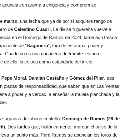
e anuncia con aroma a exigencia y compromiso.
de marzo
, una fecha que ya de por sí adquiere rango de
erro de
Celestino Cuadri
. La divisa triguereña vuelve a
ecencia en el Domingo de Ramos de 2024, tarde aún fresca
mponente de “
Bagonero
”, toro de estampa, poder y
asa. Cuadri no es una ganadería de trámite: es una
 de ello, la coloca como estandarte del inicio.
n
Pepe Moral
,
Damián Castaño
y
Gómez del Pilar
, tres
as en plazas de responsabilidad, que saben que en Las Ventas
ene a poder y a verdad, a enseñar la muleta planchada y la
ble.
s sagradas del abono venteño:
Domingo de Ramos (29 de
il)
. Dos tardes que, históricamente, marcan el pulso de la
 eleva un punto más. Para Ramos se anuncian los toros de