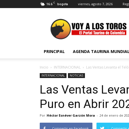
C
16.6
viernes, agosto 7, 2026
Regi
bogota
Voy
a
Los
Toros
PRINCIPAL
AGENDA TAURINA MUNDIA
Inicio
INTERNACIONAL
Las Ventas Levanta el Tel
INTERNACIONAL
NOTICIAS
Las Ventas Levan
Puro en Abrir 20
Por
Héctor Esnéver Garzón Mora
-
24 de enero de 20
Compartir en Facebook
Compartir 