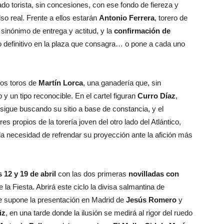
onado torista, sin concesiones, con ese fondo de fiereza y
o real. Frente a ellos estarán
Antonio Ferrera
, torero de
, sinónimo de entrega y actitud, y la
confirmación de
o definitivo en la plaza que consagra… o pone a cada uno
los toros de
Martín Lorca
, una ganadería que, sin
 y un tipo reconocible. En el cartel figuran
Curro Díaz
,
 sigue buscando su sitio a base de constancia, y el
es propios de la torería joven del otro lado del Atlántico,
la necesidad de refrendar su proyección ante la afición más
12 y 19 de abril
con las dos primeras
novilladas con
 la Fiesta. Abrirá este ciclo la divisa salmantina de
ue supone la presentación en Madrid de
Jesús Romero
y
iz
, en una tarde donde la ilusión se medirá al rigor del ruedo