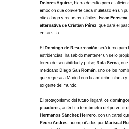
Dolores Aguirre
, hierro de culto para el afici
emoción que convierte cada muletazo en un puls
oficio largo y recursos infinitos;
Isaac Fonseca
alternativa de Cristian Pérez
, que dará el pas
en su sitio.
El
Domingo de Resurrección
será turno para 
estridencias, ha sabido mantener un sello propio
torero de sensibilidad y pulso;
Rafa Serna
, que
mexicano
Diego San Román
, uno de los nombr
que regresa a Madrid con la ambición intacta y 
exigente del mundo.
El protagonismo del futuro llegará los
domingos 
picadores
, auténtico termómetro del porvenir de
Hermanos Sánchez Herrero
, con un cartel q
Pedro Andrés
, acompañados por
Mariscal Ru