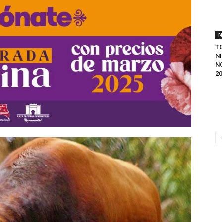
N
T
N
N
20