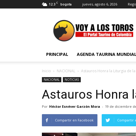
C
12.3
jueves, agosto 6, 2026
Regis
bogota
Voy
a
Los
Toros
PRINCIPAL
AGENDA TAURINA MUNDIA
Inicio
NACIONAL
Astauros Honra la Liturgia de la
NACIONAL
NOTICIAS
Astauros Honra la
Por
Héctor Esnéver Garzón Mora
-
19 de diciembre d
Compartir en Facebook
Compartir 