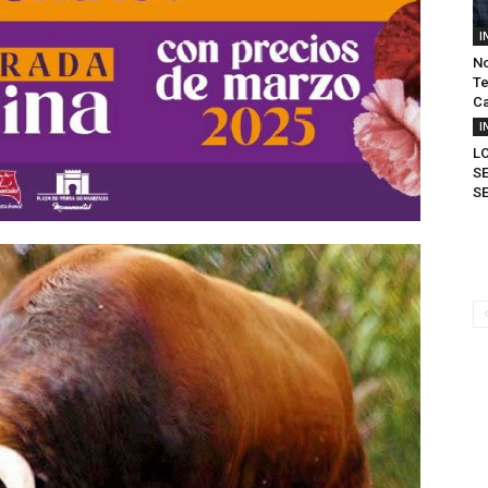
I
No
Te
Ca
I
L
SE
SE