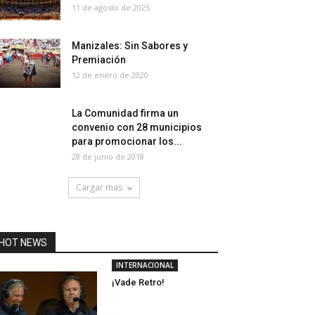
11 de agosto de 2025
Manizales: Sin Sabores y
Premiación
12 de enero de 2020
La Comunidad firma un
convenio con 28 municipios
para promocionar los...
28 de junio de 2018
Cargar mas
HOT NEWS
INTERNACIONAL
¡Vade Retro!