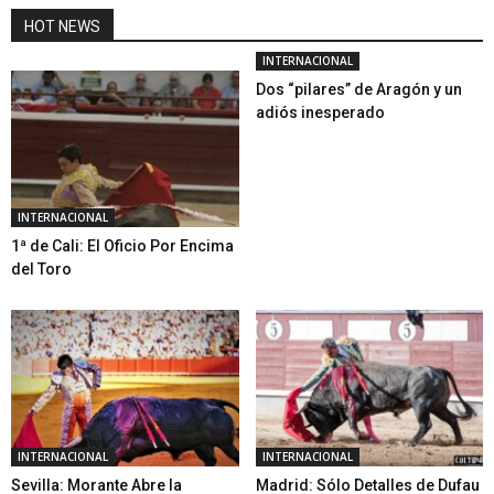
HOT NEWS
INTERNACIONAL
Dos “pilares” de Aragón y un
adiós inesperado
INTERNACIONAL
1ª de Cali: El Oficio Por Encima
del Toro
INTERNACIONAL
INTERNACIONAL
Sevilla: Morante Abre la
Madrid: Sólo Detalles de Dufau