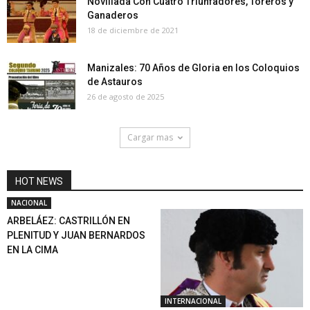
Novillada Con Cuatro Triunfadores, Toreros y
Ganaderos
18 de diciembre de 2021
Manizales: 70 Años de Gloria en los Coloquios
de Astauros
26 de agosto de 2025
Cargar mas
HOT NEWS
NACIONAL
ARBELÁEZ: CASTRILLÓN EN
PLENITUD Y JUAN BERNARDOS
EN LA CIMA
INTERNACIONAL