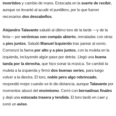
invertidos
y cambio de mano. Estocada en la
suerte de recibir
,
aunque se levantó al acudir el puntillero, por lo que fueron
necesarios
dos descabellos
.
Alejandro Talavante
saludó al último toro de la tarde —y de la
feria— por
verónicas con compás abierto
, rematadas con otras
a
pies juntos
. Saludó
Manuel Izquierdo
tras parear al sexto.
Comenzó la faena
por alto y a pies juntos
, con la muleta en la
izquierda, incluyendo algún pase por detrás. Llegó una
buena
tanda por la derecha
, que hizo sonar la música. Se cambió la
muleta a la izquierda y firmó
dos buenas series
, para luego
volver a la diestra. El toro,
noble pero algo rebrincado
,
respondió mejor cuando se le dio distancia, aunque
Talavante
por
momentos abusó del
encimismo
. Cerró con
bernadinas finales
y dejó una
estocada trasera y tendida
. El toro tardó en caer y
sonó un
aviso
.