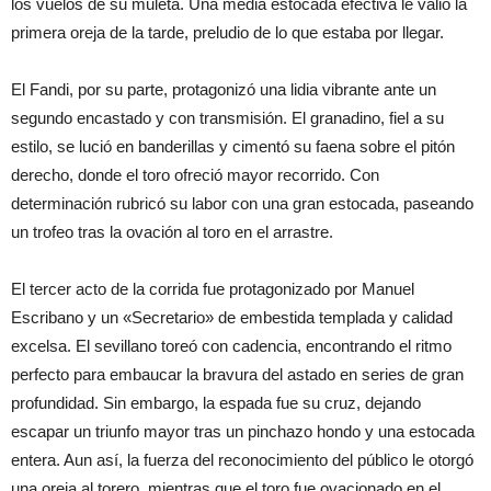
los vuelos de su muleta. Una media estocada efectiva le valió la
primera oreja de la tarde, preludio de lo que estaba por llegar.
El Fandi, por su parte, protagonizó una lidia vibrante ante un
segundo encastado y con transmisión. El granadino, fiel a su
estilo, se lució en banderillas y cimentó su faena sobre el pitón
derecho, donde el toro ofreció mayor recorrido. Con
determinación rubricó su labor con una gran estocada, paseando
un trofeo tras la ovación al toro en el arrastre.
El tercer acto de la corrida fue protagonizado por Manuel
Escribano y un «Secretario» de embestida templada y calidad
excelsa. El sevillano toreó con cadencia, encontrando el ritmo
perfecto para embaucar la bravura del astado en series de gran
profundidad. Sin embargo, la espada fue su cruz, dejando
escapar un triunfo mayor tras un pinchazo hondo y una estocada
entera. Aun así, la fuerza del reconocimiento del público le otorgó
una oreja al torero, mientras que el toro fue ovacionado en el