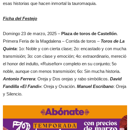
esas historias que hacen inmortal la tauromaquia.
Ficha del Festejo
Domingo 23 de marzo, 2025 –
Plaza de toros de Castellón
.
Primera Feria de la Magdalena – Corrida de toros –
Toros de La
Quinta
: 1o: Noble y con cierta clase; 2o: encastado y con mucha
transmisión; 3o: con clase y emoción; 4o: extraordinario, mereció
el honor del indulto, «Ruiseñor» completo en su conjunto; 5o
noble, aunque con menos transmisión; 6o: Sin mucha historia.
Antonio Ferrera
: Oreja y Dos orejas y rabo simbólicos.
David
Fandilla «El Fandi»
: Oreja y Ovación.
Manuel Escribano
: Oreja
y Silencio.