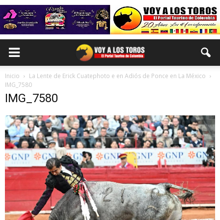
Inicio
La Lente de Erick Cuatephoto e en Adiós de Ponce en La México
IMG_7580
IMG_7580