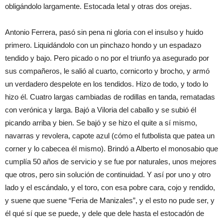
obligándolo largamente. Estocada letal y otras dos orejas.
Antonio Ferrera, pasó sin pena ni gloria con el insulso y huido
primero. Liquidándolo con un pinchazo hondo y un espadazo
tendido y bajo. Pero picado o no por el triunfo ya asegurado por
sus compañeros, le salió al cuarto, cornicorto y brocho, y armó
un verdadero despelote en los tendidos. Hizo de todo, y todo lo
hizo él. Cuatro largas cambiadas de rodillas en tanda, rematadas
con verónica y larga. Bajó a Viloria del caballo y se subió él
picando arriba y bien. Se bajó y se hizo el quite a sí mismo,
navarras y revolera, capote azul (cómo el futbolista que patea un
corner y lo cabecea él mismo). Brindó a Alberto el monosabio que
cumplía 50 años de servicio y se fue por naturales, unos mejores
que otros, pero sin solución de continuidad. Y así por uno y otro
lado y el escándalo, y el toro, con esa pobre cara, cojo y rendido,
y suene que suene “Feria de Manizales”, y el esto no pude ser, y
él qué sí que se puede, y dele que dele hasta el estocadón de