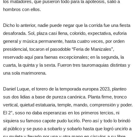
los matadores, que pusieron todo para la apoteosis, salió a
hombros con ellos.
Dicho lo anterior, nadie puede negar que la corrida fue una fiesta
desaforada. Sol, plaza casi llena, colorido, expectativa, euforia
general y música permanente, hasta cuatro veces, por orden
presidencial, tocaron el pasodoble “Feria de Manizales”,
reservado aquí para faenas excepcionales; en la segunda, la
cuarta, la quinta y la sexta. Fueron tres tauromaquias distintas y
una sola marimorena.
Daniel Luque, el torero de la temporada europea 2023, planteo
sus dos lidias a base de pureza canónica. Planta firme, tronco
vertical, quietud estatuaria, temple, mando, comprensión y poder.
El 2°, soso no daba esperanzas en los primeros tercios, ni
siquiera su famoso capote pudo lucirlo. Pero así y todo lo brindó
al público y se puso a sobarlo y sobarlo hasta que logró uncirlo a
su muleta y llevarlo por una y otra mano en círculos a su libre