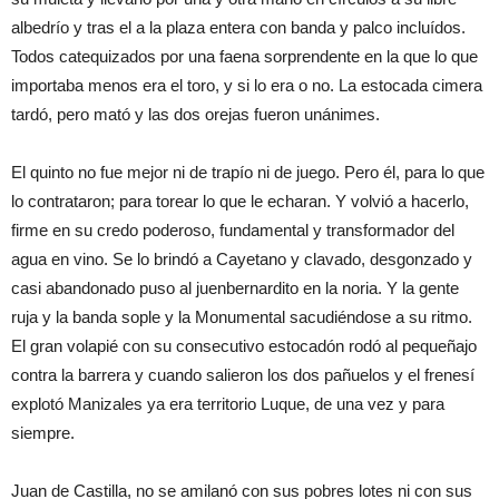
albedrío y tras el a la plaza entera con banda y palco incluídos.
Todos catequizados por una faena sorprendente en la que lo que
importaba menos era el toro, y si lo era o no. La estocada cimera
tardó, pero mató y las dos orejas fueron unánimes.
El quinto no fue mejor ni de trapío ni de juego. Pero él, para lo que
lo contrataron; para torear lo que le echaran. Y volvió a hacerlo,
firme en su credo poderoso, fundamental y transformador del
agua en vino. Se lo brindó a Cayetano y clavado, desgonzado y
casi abandonado puso al juenbernardito en la noria. Y la gente
ruja y la banda sople y la Monumental sacudiéndose a su ritmo.
El gran volapié con su consecutivo estocadón rodó al pequeñajo
contra la barrera y cuando salieron los dos pañuelos y el frenesí
explotó Manizales ya era territorio Luque, de una vez y para
siempre.
Juan de Castilla, no se amilanó con sus pobres lotes ni con sus