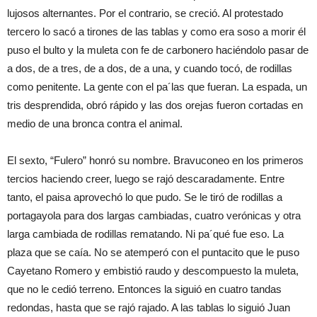
lujosos alternantes. Por el contrario, se creció. Al protestado
tercero lo sacó a tirones de las tablas y como era soso a morir él
puso el bulto y la muleta con fe de carbonero haciéndolo pasar de
a dos, de a tres, de a dos, de a una, y cuando tocó, de rodillas
como penitente. La gente con el pa´las que fueran. La espada, un
tris desprendida, obró rápido y las dos orejas fueron cortadas en
medio de una bronca contra el animal.
El sexto, “Fulero” honró su nombre. Bravuconeo en los primeros
tercios haciendo creer, luego se rajó descaradamente. Entre
tanto, el paisa aprovechó lo que pudo. Se le tiró de rodillas a
portagayola para dos largas cambiadas, cuatro verónicas y otra
larga cambiada de rodillas rematando. Ni pa´qué fue eso. La
plaza que se caía. No se atemperó con el puntacito que le puso
Cayetano Romero y embistió raudo y descompuesto la muleta,
que no le cedió terreno. Entonces la siguió en cuatro tandas
redondas, hasta que se rajó rajado. A las tablas lo siguió Juan