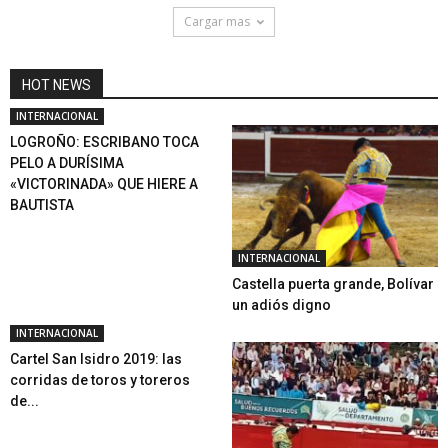
Cargar mas
HOT NEWS
INTERNACIONAL
LOGROÑO: ESCRIBANO TOCA
PELO A DURÍSIMA
«VICTORINADA» QUE HIERE A
BAUTISTA
INTERNACIONAL
Castella puerta grande, Bolívar
un adiós digno
INTERNACIONAL
Cartel San Isidro 2019: las
corridas de toros y toreros
de...