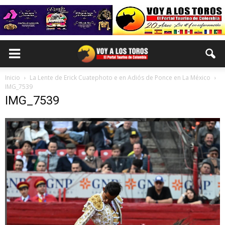
Inicio
La Lente de Erick Cuatephoto e en Adiós de Ponce en La México
IMG_7539
IMG_7539