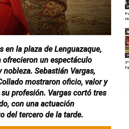
I
Po
Hi
s en la plaza de Lenguazaque,
I
a ofrecieron un espectáculo
3ª
Fa
y nobleza. Sebastián Vargas,
ollado mostraron oficio, valor y
su profesión. Vargas cortó tres
ado, con una actuación
o del tercero de la tarde.