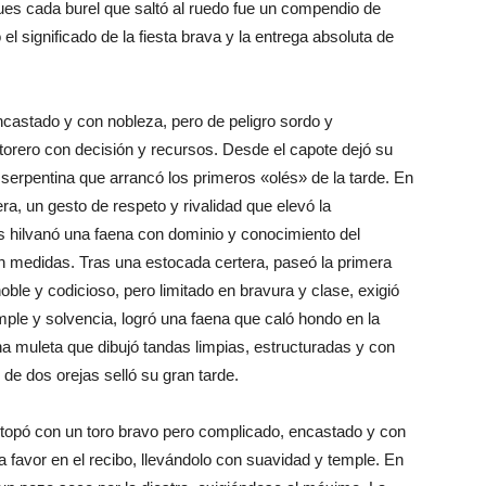
ues cada burel que saltó al ruedo fue un compendio de
l significado de la fiesta brava y la entrega absoluta de
encastado y con nobleza, pero de peligro sordo y
torero con decisión y recursos. Desde el capote dejó su
serpentina que arrancó los primeros «olés» de la tarde. En
era, un gesto de respeto y rivalidad que elevó la
as hilvanó una faena con dominio y conocimiento del
en medidas. Tras una estocada certera, paseó la primera
noble y codicioso, pero limitado en bravura y clase, exigió
emple y solvencia, logró una faena que caló hondo en la
una muleta que dibujó tandas limpias, estructuradas y con
de dos orejas selló su gran tarde.
e topó con un toro bravo pero complicado, encastado y con
 a favor en el recibo, llevándolo con suavidad y temple. En