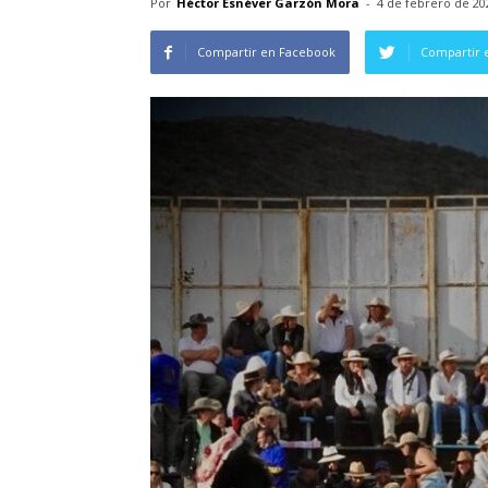
Por
Héctor Esnéver Garzón Mora
-
4 de febrero de 20
Compartir en Facebook
Compartir 