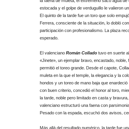
la faena de muleta, el extremeño sacó agua de 
estocada y el golpe de verduguillo le valieron 
El quinto de la tarde fue un toro que solo empuj
Ferrera, consciente de la situación, lo dobló co
participación con profesionalismo. La plaza reco
esperado.
El valenciano
Román Collado
tuvo en suerte al
«Jinete», un ejemplar bravo, encastado, noble, 
permitió el toreo grande. Desde el capote, Coll
muleta en la que el temple, la elegancia y la co
hondos y un toreo de mano baja que enardeció lo
con buen criterio, concedió el honor al toro, mi
la tarde, noble pero limitado en casta y bravura
valenciano estructuró una faena con parsimonia
Pesado con la espada, escuchó dos avisos, cer
Más allá del resultado numérico, la tarde fue un