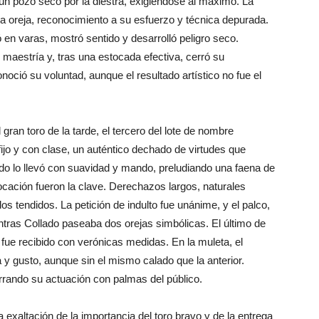
un pozo seco por la diestra, exigiéndose al máximo. La
una oreja, reconocimiento a su esfuerzo y técnica depurada.
ó en varas, mostró sentido y desarrolló peligro seco.
n maestría y, tras una estocada efectiva, cerró su
noció su voluntad, aunque el resultado artístico no fue el
 gran toro de la tarde, el tercero del lote de nombre
fijo y con clase, un auténtico dechado de virtudes que
ado lo llevó con suavidad y mando, preludiando una faena de
locación fueron la clave. Derechazos largos, naturales
s tendidos. La petición de indulto fue unánime, y el palco,
entras Collado paseaba dos orejas simbólicas. El último de
, fue recibido con verónicas medidas. En la muleta, el
 y gusto, aunque sin el mismo calado que la anterior.
rando su actuación con palmas del público.
a exaltación de la importancia del toro bravo y de la entrega