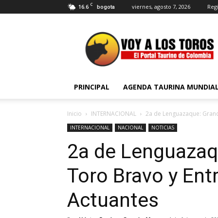
C
16.6
viernes, agosto 7, 2026
Regi
bogota
Voy
a
Los
Toros
PRINCIPAL
AGENDA TAURINA MUNDIA
Inicio
INTERNACIONAL
2a de Lenguazaque: Grand
INTERNACIONAL
NACIONAL
NOTICIAS
2a de Lenguazaq
Toro Bravo y Ent
Actuantes