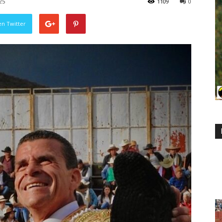
25
1109
0
en Twitter