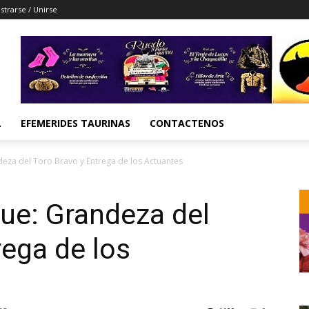
strarse / Unirse
L
EFEMERIDES TAURINAS
CONTACTENOS
eza del Toro Bravo y Entrega de los Actuantes
ue: Grandeza del
rega de los