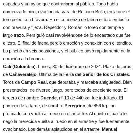
espadas y un aviso que contrariaron al público. Todo había
comenzado bien, ovacionada vara de Reinario Bulla, en la que el
toro peleó con bravura. En el comienzo de faena el toro embistió
con bravura y fijeza. Repetidor y Román lo toreó con temple y
largo trazo. Persiguió casi revolviéndose de lo encastado que fue
el toro. El final de faena perdió emoción y conexión con el tendido.
Lo pinchó en seis ocasiones, y el público pasó rápidamente de la
emoción a la bronca.
Cali (Colombia).
Lunes, 30 de diciembre de 2024. Plaza de toros
de
Cañaveralejo
. Última de la
Feria del Señor de los Cristales
.
Toros de
Campo Real,
que debutaba y marcaba antigüedad. Bien
presentados, de diverso juego, pero todos de excelente nota. El
tercero de nombre
Duende
, nº 10 de 440 kg. fue indultado. El
primero de la tarde, de nombre
Peregrino
, de 456 kg. fue
premiado con vuelta al ruedo en el arrastre. Al quinto el palco le
negó la merecida vuelta al ruedo en el arrastre y fue fuertemente
ovacionado. Los demás aplaudidos en el arrastre.
Manuel