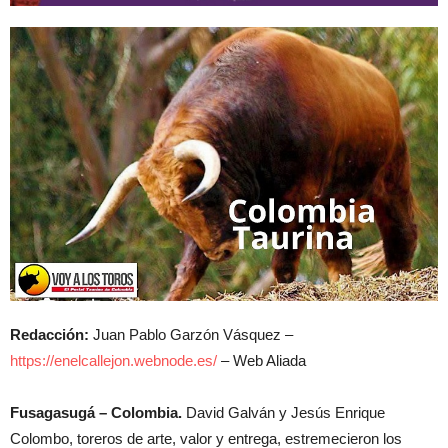
Redacción:
Juan Pablo Garzón Vásquez –
https://enelcallejon.webnode.es/
– Web Aliada
Fusagasugá – Colombia.
David Galván y Jesús Enrique
Colombo, toreros de arte, valor y entrega, estremecieron los