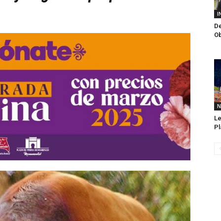
I
De
Ob
N
Le
Pl