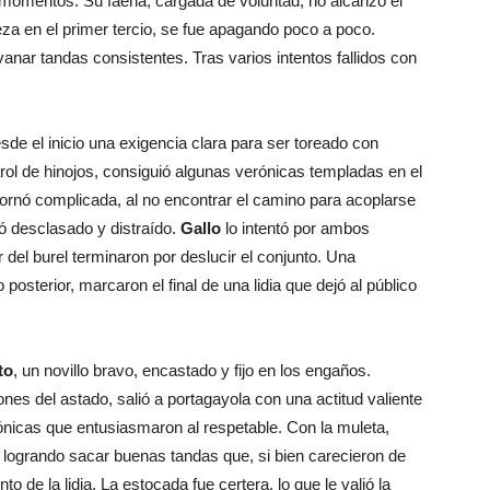
momentos. Su faena, cargada de voluntad, no alcanzó el
jeza en el primer tercio, se fue apagando poco a poco.
vanar tandas consistentes. Tras varios intentos fallidos con
sde el inicio una exigencia clara para ser toreado con
farol de hinojos, consiguió algunas verónicas templadas en el
tornó complicada, al no encontrar el camino para acoplarse
ró desclasado y distraído.
Gallo
lo intentó por ambos
er del burel terminaron por deslucir el conjunto. Una
posterior, marcaron el final de una lidia que dejó al público
to
, un novillo bravo, encastado y fijo en los engaños.
ones del astado, salió a portagayola con una actitud valiente
ónicas que entusiasmaron al respetable. Con la muleta,
 logrando sacar buenas tandas que, si bien carecieron de
de la lidia. La estocada fue certera, lo que le valió la