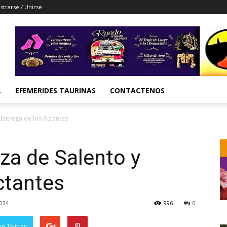
strarse / Unirse
L
EFEMERIDES TAURINAS
CONTACTENOS
 Entrega de los Actantes
za de Salento y
ctantes
024
996
0
en Twitter