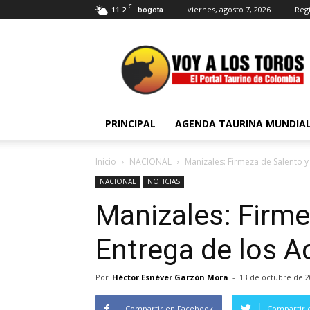
C
11.2
viernes, agosto 7, 2026
Regi
bogota
Voy
a
Los
Toros
PRINCIPAL
AGENDA TAURINA MUNDIA
Inicio
NACIONAL
Manizales: Firmeza de Salento y
NACIONAL
NOTICIAS
Manizales: Firme
Entrega de los A
Por
Héctor Esnéver Garzón Mora
-
13 de octubre de 2
Compartir en Facebook
Compartir 