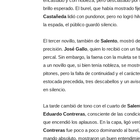
encastado y con nobleza, pero desclasado por 
brillo esperado. El burel, que había mostrado fi
Castañeda
lidió con pundonor, pero no logró hil
la espada, el público guardó silencio.
El tercer novillo, también de
Salento
, mostró de
precisión.
José Gallo
, quien lo recibió con un 
percal. Sin embargo, la faena con la muleta se 
a un novillo que, si bien tenía nobleza, se most
pitones, pero la falta de continuidad y el caráct
estocada precedida, tres descabellos y un aviso 
en silencio.
La tarde cambió de tono con el cuarto de
Salen
Eduardo Contreras
, consciente de las condici
que encendió los aplausos. En la capa, ligó ver
Contreras
fue poco a poco dominando al burel,
mando absoluto, mostraron un buen entendimiento 