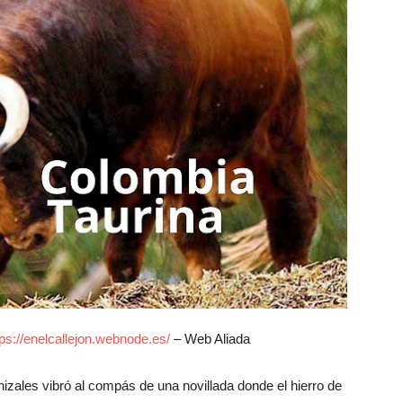
tps://enelcallejon.webnode.es/
– Web Aliada
ales vibró al compás de una novillada donde el hierro de